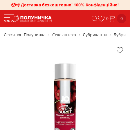
📦💨 Доставка безкоштовно! 100% Конфіденційно!
0
0
МЕНЮ
Секс-шоп Полуничка
Секс аптека
Лубриканти
Лубрика