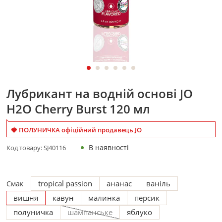
Лубрикант на водній основі JO
H2O Cherry Burst 120 мл
🍓 ПОЛУНИЧКА офіційний продавець JO
В наявності
Код товару:
SJ40116
tropical passion
ананас
ваніль
Смак
вишня
кавун
малинка
персик
полуничка
шампанське
яблуко