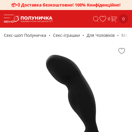
📦💨 Доставка безкоштовно! 100% Конфіденційно!
0
0
МЕНЮ
Секс-шоп Полуничка
Секс-iграшки
Для Чоловіків
Маса