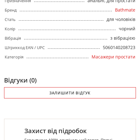
анальні, для простати
Призначення
Bathmate
Бренд
для чоловіків
Стать
чорний
Колір
з вібрацією
Вібрація
5060140208723
Штрихкод EAN / UPC
Масажери простати
Категорія
Відгуки (0)
ЗАЛИШИТИ ВІДГУК
Захист від підробок