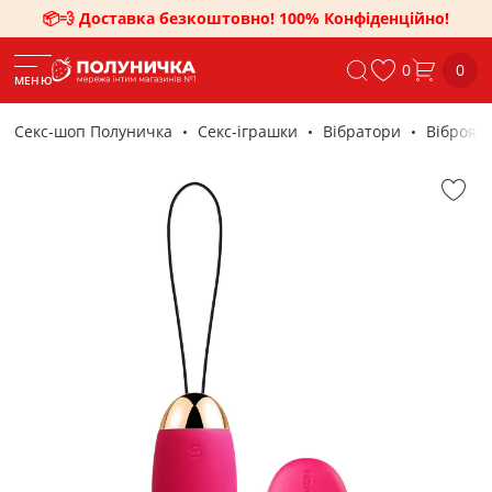
📦💨 Доставка безкоштовно! 100% Конфіденційно!
0
0
МЕНЮ
Секс-шоп Полуничка
Секс-iграшки
Вібратори
Віброяй