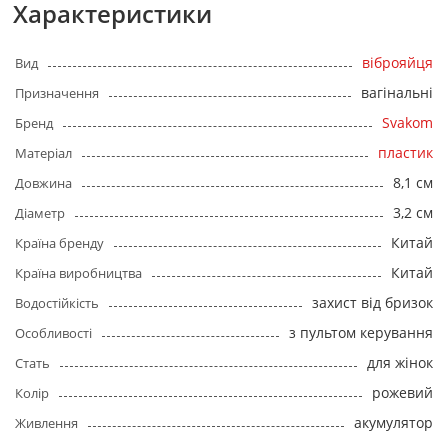
Характеристики
віброяйця
Вид
вагінальні
Призначення
Svakom
Бренд
пластик
Матеріал
8,1 см
Довжина
3,2 см
Діаметр
Китай
Країна бренду
Китай
Країна виробництва
захист від бризок
Водостійкість
з пультом керування
Особливості
для жінок
Стать
рожевий
Колір
акумулятор
Живлення