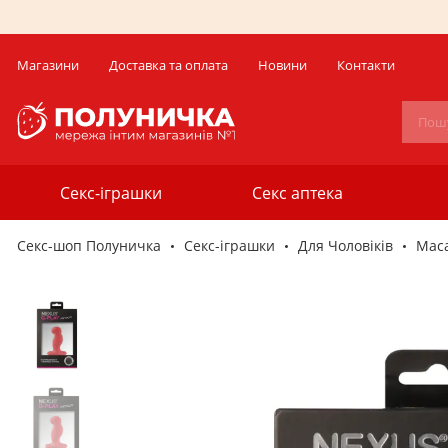
Магазини
Доставка та оплата
Новини
Контакти
Секс-іграшки
Секс аптека
Секс-шоп Полуничка
Секс-iграшки
Для Чоловіків
Мас