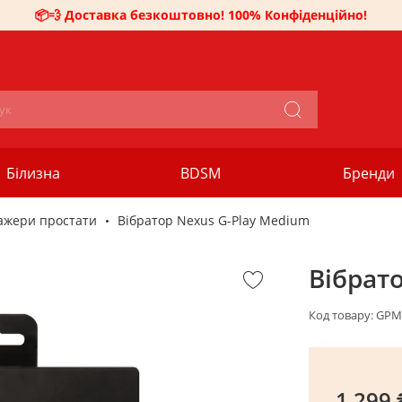
📦💨 Доставка безкоштовно! 100% Конфіденційно!
Білизна
BDSM
Бренди
ажери простати
Вібратор Nexus G-Play Medium
Вібрат
Код товару:
GPM
1 299 