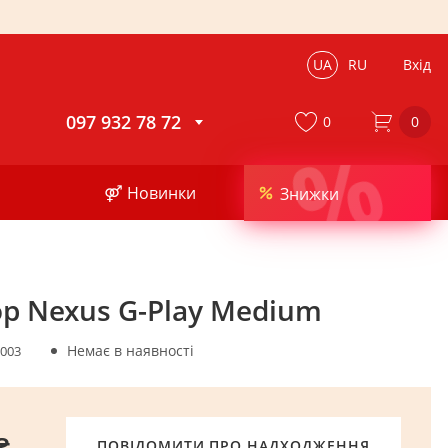
UA
RU
Вхід
097 932 78 72
0
0
%
⚤ Новинки
Знижки
ор Nexus G-Play Medium
Немає в наявності
003
₴
ПОВІДОМИТИ ПРО НАДХОДЖЕННЯ