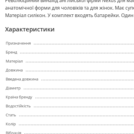
Революційний винахід англійської фірми Nexus для мас
анатомічної форми для чоловіків та для жінок. Має супе
Матеріал силікон. У комплект входять батарейки. Один 
Характеристики
Призначення
Бренд
Матеріал
Довжина
Введена довжина
Діаметр
Країна бренду
Водостійкість
Стать
Колір
Вібрація