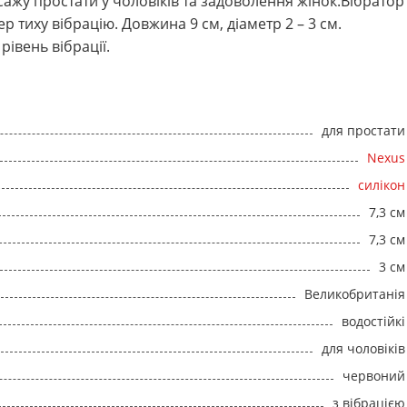
ажу простати у чоловіків та задоволення жінок.Вібратор
р тиху вібрацію. Довжина 9 см, діаметр 2 – 3 см.
рівень вібрації.
для простати
Nexus
силікон
7,3 см
7,3 см
3 см
Великобританія
водостійкі
для чоловіків
червоний
з вібрацією