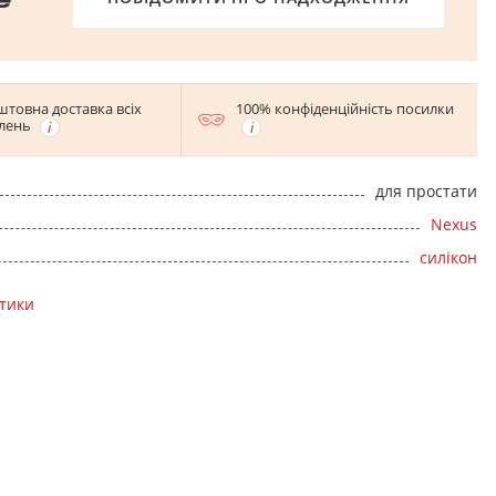
штовна доставка всіх
100% конфіденційність посилки
лень
для простати
Nexus
силікон
стики