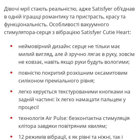
Дівочі мрії стають реальністю, адже Satisfyer об’єднав
в одній іграшці романтику та пристрасть, красу та
функціональність. Особливості вакуумного
стимулятора-серця з вібрацією Satisfyer Cutie Heart:
неймовірний дизайн: серце не тільки має
милий вигляд, але й зручно лягає в руку, зовсім
не ковзає, навіть якщо руки будуть вологими;
повністю покритий розкішним оксамитовим
силіконом преміального рівня;
легко керується текстурованими кнопками на
задній частині: їх легко намацати пальцем у
процесі!
технологія Air Pulse: безконтактна стимуляція
клітора завдяки повітряним хвилям;
12 режимів вібрації, є як рівні та ніжні, так і