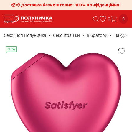
📦💨 Доставка безкоштовно! 100% Конфіденційно!
0
0
МЕНЮ
Секс-шоп Полуничка
Секс-iграшки
Вібратори
Вакуумни
NEW