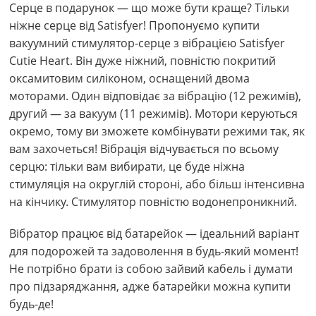
Серце в подарунок — що може бути краще? Тільки
ніжне серце від Satisfyer! Пропонуємо купити
вакуумний стимулятор-серце з вібрацією Satisfyer
Cutie Heart. Він дуже ніжний, повністю покритий
оксамитовим силіконом, оснащений двома
моторами. Один відповідає за вібрацію (12 режимів),
другий — за вакуум (11 режимів). Мотори керуються
окремо, тому ви зможете комбінувати режими так, як
вам захочеться! Вібрація відчувається по всьому
серцю: тільки вам вибирати, це буде ніжна
стимуляція на округлій стороні, або більш інтенсивна
на кінчику. Стимулятор повністю водонепроникний.
Вібратор працює від батарейок — ідеальний варіант
для подорожей та задоволення в будь-який момент!
Не потрібно брати із собою зайвий кабель і думати
про підзаряджання, адже батарейки можна купити
будь-де!