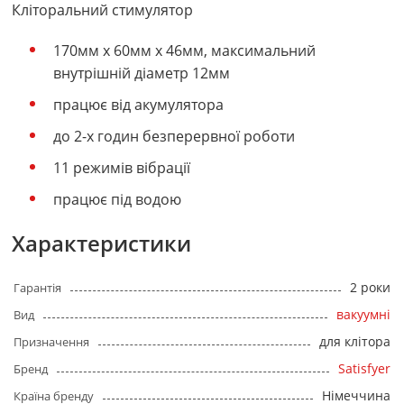
Кліторальний стимулятор
170мм х 60мм х 46мм, максимальний
внутрішній діаметр 12мм
працює від акумулятора
до 2-х годин безперервної роботи
11 режимів вібрації
працює під водою
Характеристики
2 роки
Гарантія
вакуумні
Вид
для клітора
Призначення
Satisfyer
Бренд
Німеччина
Країна бренду