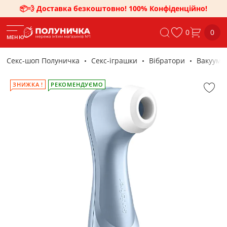
📦💨 Доставка безкоштовно! 100% Конфіденційно!
0
0
МЕНЮ
Секс-шоп Полуничка
Секс-iграшки
Вібратори
Вакуумни
ЗНИЖКА !
РЕКОМЕНДУЄМО