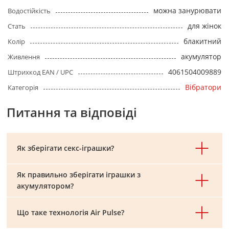
можна занурювати
Водостійкість
для жінок
Стать
блакитний
Колір
акумулятор
Живлення
4061504009889
Штрихкод EAN / UPC
Вібратори
Категорія
Питання та відповіді
Як зберігати секс-іграшки?
Як правильно зберігати іграшки з
акумулятором?
Що таке технологія Air Pulse?