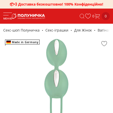
📦💨 Доставка безкоштовно! 100% Конфіденційно!
0
0
МЕНЮ
Секс-шоп Полуничка
Секс-iграшки
Для Жінок
Вагіналь
Made in Germany