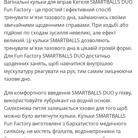
Вагінальні кульки для вправ Кегеля SMARTBALLS DUO
Fun Factory - це простий і ефективний спосіб
тренувати м'язи тазового дна, займаючись своїми
звичайними щоденними справами. При ходьбі або
підйомі по сходам зусилля невеликі, але ефект
великий. Ці кульки SMARTBALLS дозволяють
тренувати м'язи тазового дна в цікавій ігровій формі.
Для Fun Factory SMARTBALLS DUO достатньо
щоденних занять, щоб навчитися внутрішню
мускулатуру реагувати на рух, тим самим зміцнюючи
тазове дно.
Для комфортного введення SMARTBALLS DUO у піхву,
використовуйте лубрикант на водній основі.
Силіконова петля залишається ззовні для того щоб
можно було витягнути кульки. Кульки SMARTBALLS
Fun Factory виготовлені з бархатистого медичного
силікону, не містять фталатів, водонепроникні та