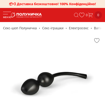
📦💨 Доставка безкоштовно! 100% Конфіденційно!
0
0
МЕНЮ
Секс-шоп Полуничка
Секс-iграшки
Електросекс
Вагіна