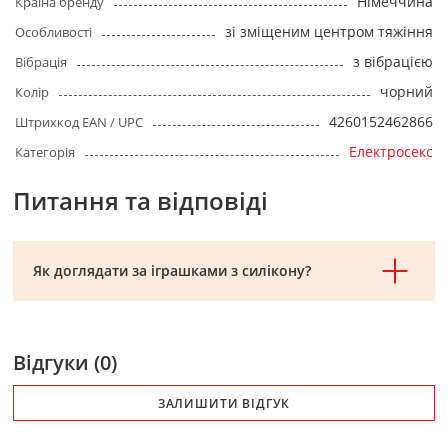
Німеччина
Країна бренду
зі зміщеним центром тяжіння
Особливості
з вібрацією
Вібрація
чорний
Колір
4260152462866
Штрихкод EAN / UPC
Електросекс
Категорія
Питання та відповіді
Як доглядати за іграшками з силікону?
Відгуки (0)
ЗАЛИШИТИ ВІДГУК