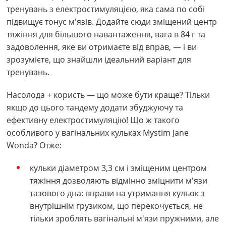
тренувань з електростимуляцією, яка сама по собі
підвищує тонус м'язів. Додайте сюди зміщений центр
тяжіння для більшого навантаження, вага в 84 г та
задоволення, яке ви отримаєте від вправ, — і ви
зрозумієте, що знайшли ідеальний варіант для
тренувань.
Насолода + користь — що може бути краще? Тільки
якщо до цього тандему додати збуджуючу та
ефективну електростимуляцію! Що ж такого
особливого у вагінальних кульках Mystim Jane
Wonda? Отже:
кульки діаметром 3,3 см і зміщеним центром
тяжіння дозволяють відмінно зміцнити м'язи
тазового дна: вправи на утримання кульок з
внутрішнім грузиком, що перекочується, не
тільки зроблять вагінальні м'язи пружними, але