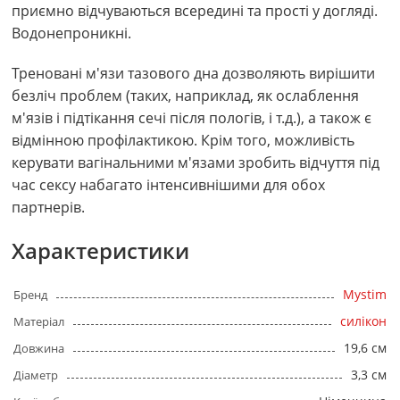
приємно відчуваються всередині та прості у догляді.
Водонепроникні.
Треновані м'язи тазового дна дозволяють вирішити
безліч проблем (таких, наприклад, як ослаблення
м'язів і підтікання сечі після пологів, і т.д.), а також є
відмінною профілактикою. Крім того, можливість
керувати вагінальними м'язами зробить відчуття під
час сексу набагато інтенсивнішими для обох
партнерів.
Характеристики
Mystim
Бренд
силікон
Матеріал
19,6 см
Довжина
3,3 см
Діаметр