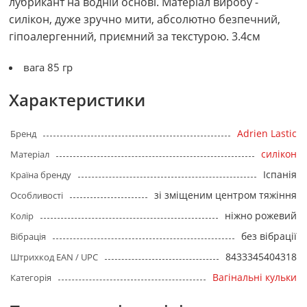
лубрикант на водній основі. Матеріал виробу -
силікон, дуже зручно мити, абсолютно безпечний,
гіпоалергенний, приємний за текстурою. 3.4см
вага 85 гр
Характеристики
Adrien Lastic
Бренд
силікон
Матеріал
Іспанія
Країна бренду
зі зміщеним центром тяжіння
Особливості
ніжно рожевий
Колір
без вібрації
Вібрація
8433345404318
Штрихкод EAN / UPC
Вагінальні кульки
Категорія