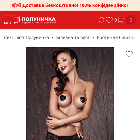
📦💨 Доставка безкоштовно! 100% Конфіденційно!
0
0
МЕНЮ
Секс-шоп Полуничка
Білизна та одяг
Еротична білизна