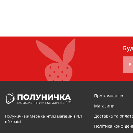
Буд
Вв
Про компанію
Магазини
Доставка та оплат
Полуничка® Мережа інтим магазинів №1
в Україні
Політика конфіден