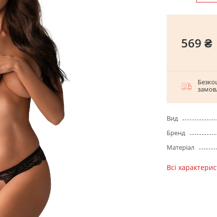
569 ₴
Безко
замов
Вид
Бренд
Матеріал
Всі характери