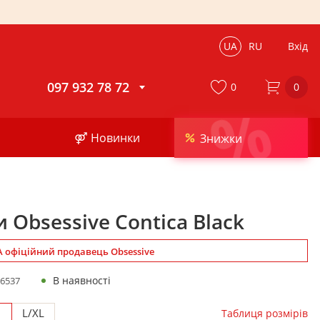
UA
RU
Вхід
097 932 78 72
0
0
%
⚤ Новинки
Знижки
 Obsessive Contica Black
 офіційний продавець Obsessive
В наявності
6537
M
L/XL
Таблиця розмірів