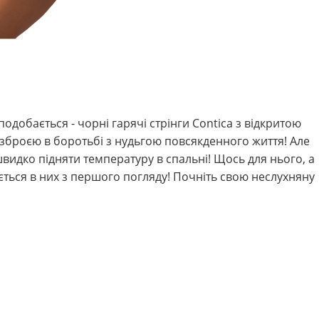
подобається - чорні гарячі стрінги Contica з відкритою
зброєю в боротьбі з нудьгою повсякденного життя! Але
видко підняти температуру в спальні! Щось для нього, а
ається в них з першого погляду! Почніть свою неслухняну