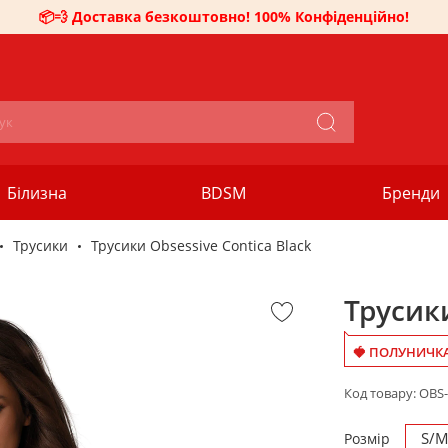
📦💨 Доставка безкоштовно! 100% Конфіденційно!
Білизна
BDSM
Бренди
Трусики
Трусики Obsessive Contica Black
Трусики
🍓 ПОЛУНИЧКА
Код товару:
OBS-
S/
Розмір