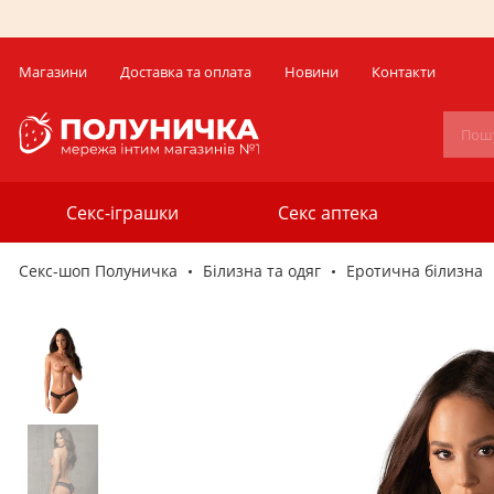
Магазини
Доставка та оплата
Новини
Контакти
Секс-іграшки
Секс аптека
Секс-шоп Полуничка
Білизна та одяг
Еротична білизна