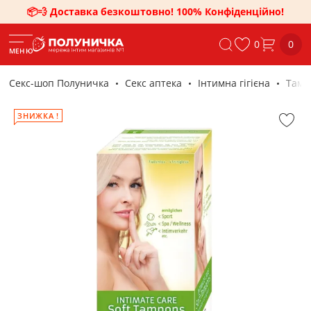
📦💨 Доставка безкоштовно! 100% Конфіденційно!
0
0
МЕНЮ
Секс-шоп Полуничка
Секс аптека
Інтимна гігієна
Тамп
ЗНИЖКА !