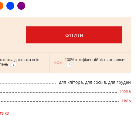
КУПИТИ
штовна доставка всіх
100% конфіденційність посилки
лень
для клітора, для сосків, для грудей
Iroha
гель
стики