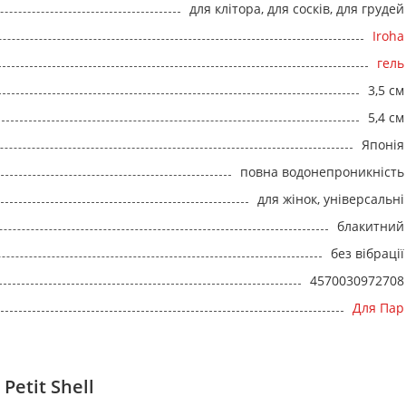
для клітора, для сосків, для грудей
Iroha
гель
3,5 см
5,4 см
Японія
повна водонепроникність
для жінок, універсальні
блакитний
без вібрації
4570030972708
Для Пар
Petit Shell