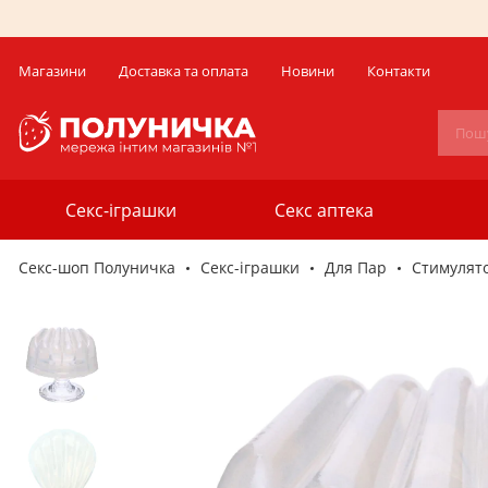
Магазини
Доставка та оплата
Новини
Контакти
Секс-іграшки
Секс аптека
Секс-шоп Полуничка
Секс-iграшки
Для Пар
Стимулято