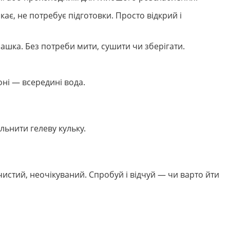
кає, не потребує підготовки. Просто відкрий і
рашка. Без потреби мити, сушити чи зберігати.
ні — всередині вода.
льнити гелеву кульку.
 чистий, неочікуваний. Спробуй і відчуй — чи варто йти