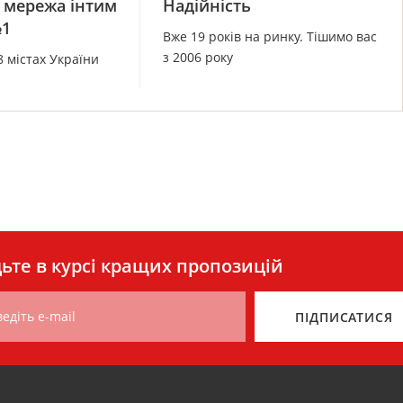
 мережа інтим
Надійність
№1
Вже 19 років на ринку. Тішимо вас
з 2006 року
8 містах України
ьте в курсі кращих пропозицій
едіть e-mail
ПІДПИСАТИСЯ