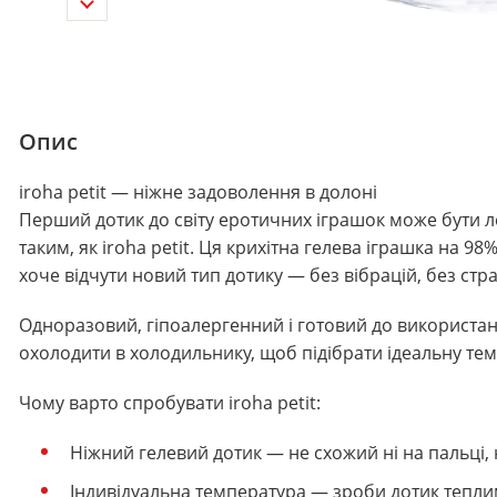
Опис
iroha petit — ніжне задоволення в долоні
Перший дотик до світу еротичних іграшок може бути 
таким, як iroha petit. Ця крихітна гелева іграшка на 98
хоче відчути новий тип дотику — без вібрацій, без стра
Одноразовий, гіпоалергенний і готовий до використання
охолодити в холодильнику, щоб підібрати ідеальну те
Чому варто спробувати iroha petit:
Ніжний гелевий дотик — не схожий ні на пальці, н
Індивідуальна температура — зроби дотик тепл