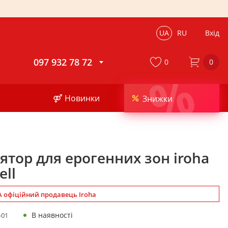
UA
RU
Вхід
097 932 78 72
0
0
%
⚤ Новинки
Знижки
ятор для ерогенних зон iroha
ell
 офіційний продавець Iroha
В наявності
-01