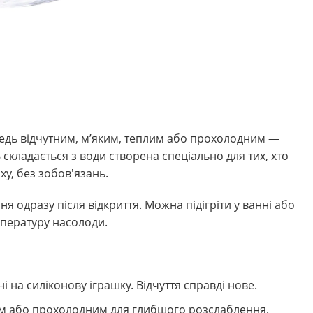
ледь відчутним, м’яким, теплим або прохолодним —
% складається з води створена спеціально для тих, хто
ху, без зобов'язань.
 одразу після відкриття. Можна підігріти у ванні або
мпературу насолоди.
і на силіконову іграшку. Відчуття справді нове.
им або прохолодним для глибшого розслаблення.