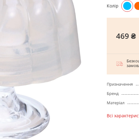
Колір
469 ₴
Безко
замов
Призначення
Бренд
Матеріал
Всі характери