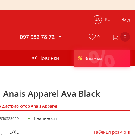
UA
RU
Вхід
097 932 78 72
0
0
%
⚤ Новинки
Знижки
 Anais Apparel Ava Black
дистриб’ютор Anais Apparel
В наявності
350523629
M
L/XL
Таблиця розмірів