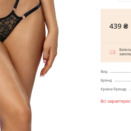
439 ₴
Безко
замов
Вид
Бренд
Країна бренду
Всі характери