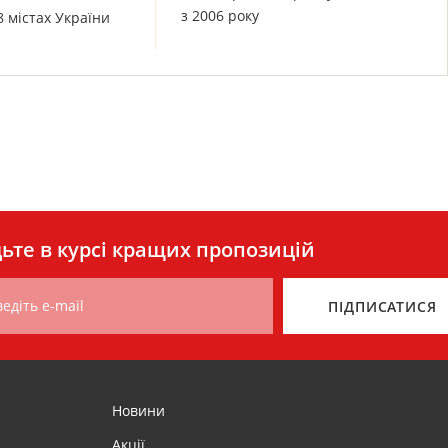
з 2006 року
8 містах України
ьте в курсі кращих пропозицій
едіть e-mail
ПІДПИСАТИСЯ
Новини
Акції