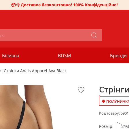
📦💨 Доставка безкоштовно! 100% Конфіденційно!
Білизна
BDSM
Бренди
Стрінги Anais Apparel Ava Black
Стрінги
🍓 ПОЛУНИЧКА 
Код товару:
5901
S/
Розмір