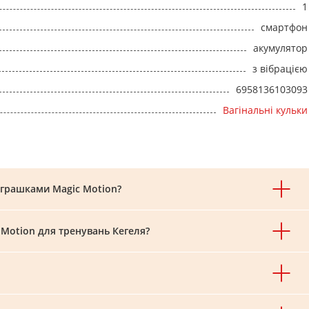
1
смартфон
акумулятор
з вібрацією
6958136103093
Вагінальні кульки
іграшками Magic Motion?
 Motion для тренувань Кегеля?