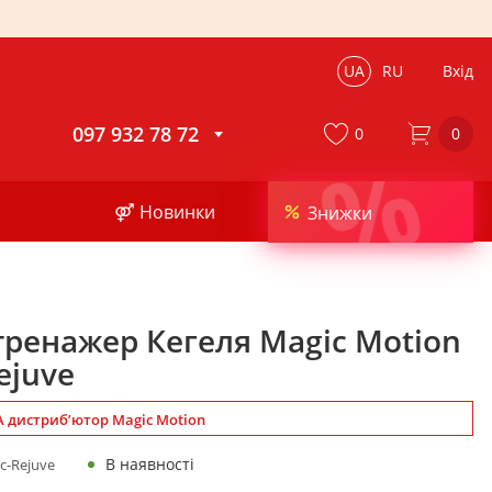
UA
RU
Вхід
097 932 78 72
0
0
%
⚤ Новинки
Знижки
тренажер Кегеля Magic Motion
ejuve
 дистриб’ютор Magic Motion
В наявності
c-Rejuve