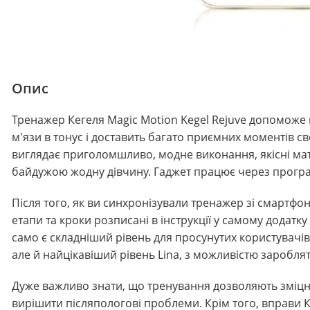
Опис
Тренажер Кегеля Magic Motion Kegel Rejuve допоможе в
м'язи в тонус і доставить багато приємних моментів с
виглядає приголомшливо, модне виконання, якісні мат
байдужою жодну дівчину. Гаджет працює через програму
Після того, як ви синхронізували тренажер зі смартф
етапи та кроки розписані в інструкції у самому додатк
само є складніший рівень для просунутих користувачів
але й найцікавіший рівень Lina, з можливістю зароблят
Дуже важливо знати, що тренування дозволяють зміцни
вирішити післяпологові проблеми. Крім того, вправи К