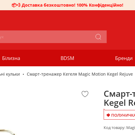
📦💨 Доставка безкоштовно! 100% Конфіденційно!
Білизна
BDSM
Бренди
ьні кульки
Смарт-тренажер Кегеля Magic Motion Kegel Rejuve
Смарт-
Kegel R
🍓 ПОЛУНИЧКА
Код товару:
Magi