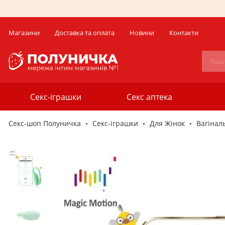
Магазини
Доставка та оплата
Новини
Контакти
Секс-іграшки
Секс аптека
Секс-шоп Полуничка
Секс-iграшки
Для Жінок
Вагінал