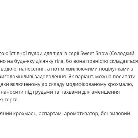
ю їстівної пудри для тіла із серії Sweet Snow (Солодкий
о на будь-яку ділянку тіла, бо вона повністю складається
ся водою. нанесення, а потім хвилюючими поцілунками з
риголомшливі задоволення. Як варіант, можна посипати
авдяки включеному до складу модифікованому крохмалю,
а наносити під грудьми та пахвами для зменшення
з тертя.
зяний крохмаль, аспартам, ароматизатор, бензиловий