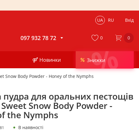
UA
RU
Вхід
097 932 78 72
0
0
%
⚤ Новинки
Знижки
t Snow Body Powder - Honey of the Nymphs
 пудра для оральних пестощів
 Sweet Snow Body Powder -
of the Nymphs
В наявності
81