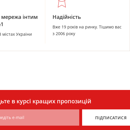
 мережа інтим
Надійність
№1
Вже 19 років на ринку. Тішимо вас
з 2006 року
8 містах України
ьте в курсі кращих пропозицій
едіть e-mail
ПІДПИСАТИСЯ