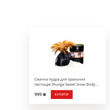
Смачна пудра для оральних
пестощів Shunga Sweet Snow Body
Powder - Honey of the Nymphs
999 ₴
КУПИТИ