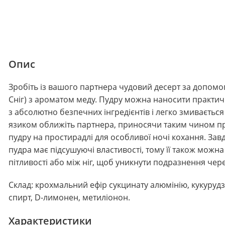
Опис
Зробіть із вашого партнера чудовий десерт за допомого
Сніг) з ароматом меду. Пудру можна наносити практичн
з абсолютно безпечних інгредієнтів і легко змиваєть
язиком оближіть партнера, приносячи таким чином п
пудру на простирадлі для особливої ночі кохання. З
пудра має підсушуючі властивості, тому її також можн
пітливості або між ніг, щоб уникнути подразнення чере
Склад: крохмальний ефір сукцинату алюмінію, кукуруд
спирт, D-лимонен, метиліонон.
Характеристики