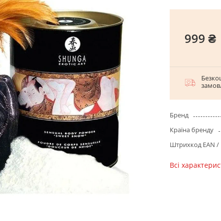
999 ₴
Безко
замов
Бренд
Країна бренду
Штрихкод EAN /
Всі характери