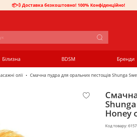
📦💨 Доставка безкоштовно! 100% Конфіденційно!
Білизна
BDSM
Бренди
асажні олії
Смачна пудра для оральних пестощів Shunga Swee
Смачна
Shunga
Honey 
Код товару:
6157