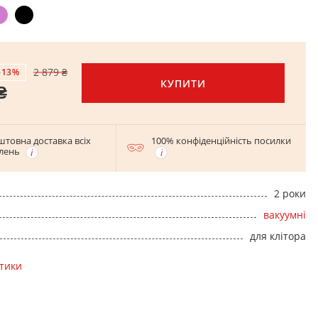
2 879 ₴
-13%
КУПИТИ
₴
штовна доставка всіх
100% конфіденційність посилки
лень
2 роки
вакуумні
для клітора
стики