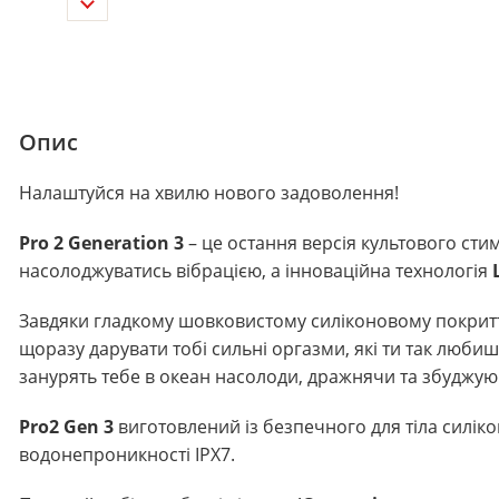
Опис
Налаштуйся на хвилю нового задоволення!
Pro 2 Generation 3
– це остання версія культового сти
насолоджуватись вібрацією, а інноваційна технологія
Завдяки гладкому шовковистому силіконовому покритт
щоразу дарувати тобі сильні оргазми, які ти так любиш.
занурять тебе в океан насолоди, дражнячи та збуджую
Pro2 Gen 3
виготовлений із безпечного для тіла силіко
водонепроникності IPX7.