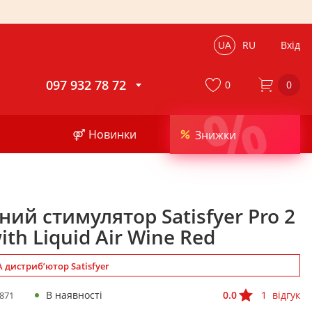
UA
RU
Вхід
097 932 78 72
0
0
%
⚤ Новинки
Знижки
ий стимулятор Satisfyer Pro 2
ith Liquid Air Wine Red
дистриб’ютор Satisfyer
В наявності
0.0
1
відгук
871