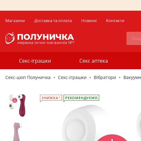
Магазини
Доставка та оплата
Новини
Контакти
Секс-іграшки
Секс аптека
Секс-шоп Полуничка
Секс-iграшки
Вібратори
Вакуумн
ЗНИЖКА !
РЕКОМЕНДУЄМО