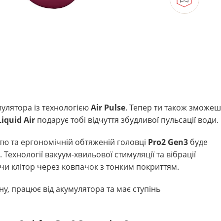
мулятора із технологією
Air Pulse
. Тепер ти також зможеш
Liquid Air
подарує тобі відчуття збудливої ​​пульсації води.
ю та ергономічній обтяженій головці
Pro2 Gen3
буде
 Технології вакуум-хвильової стимуляції та вібрації
чи клітор через ковпачок з тонким покриттям.
ну, працює від акумулятора та має ступінь