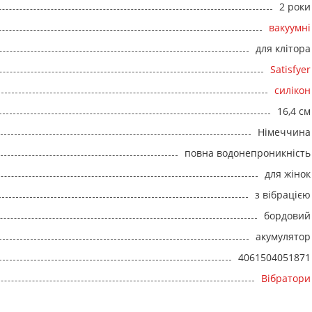
2 роки
вакуумні
для клітора
Satisfyer
силікон
16,4 см
Німеччина
повна водонепроникність
для жінок
з вібрацією
бордовий
акумулятор
4061504051871
Вібратори