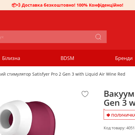
📦💨 Доставка безкоштовно! 100% Конфіденційно!
Білизна
BDSM
Бренди
ий стимулятор Satisfyer Pro 2 Gen 3 with Liquid Air Wine Red
Вакуумн
Gen 3 w
🍓 ПОЛУНИЧКА 
Код товару:
4051