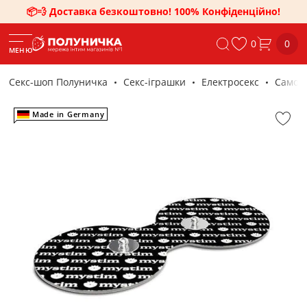
📦💨 Доставка безкоштовно! 100% Конфіденційно!
0
0
МЕНЮ
Секс-шоп Полуничка
Секс-iграшки
Електросекс
Самокл
Made in Germany