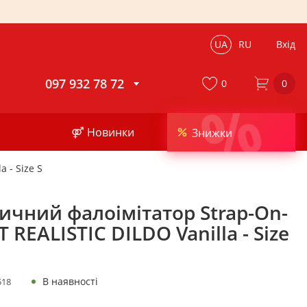
UA
RU
Вхід
097 932 78 72
0
0
%
⚤ Новинки
Знижки
 - Size S
тичний фалоімітатор Strap-On-
 REALISTIC DILDO Vanilla - Size
В наявності
518