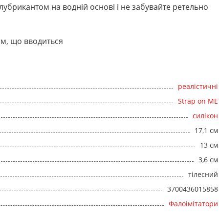
лубрикантом на водній основі і не забувайте ретельно
 см, що вводиться
реалістичні
Strap on ME
силікон
17,1 см
13 см
3,6 см
тілесний
3700436015858
Фалоімітатори