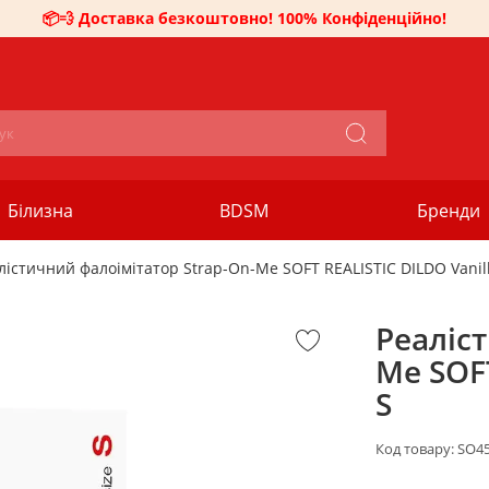
📦💨 Доставка безкоштовно! 100% Конфіденційно!
Білизна
BDSM
Бренди
лістичний фалоімітатор Strap-On-Me SOFT REALISTIC DILDO Vanilla
Реаліс
Me SOFT
S
Код товару:
SO4