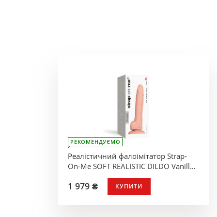
РЕКОМЕНДУЄМО
Реалістичний фалоімітатор Strap-
On-Me SOFT REALISTIC DILDO Vanilla -
Size S
1 979 ₴
КУПИТИ