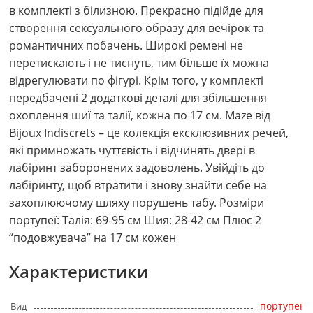
в комплекті з білизною. Прекрасно підійде для
створення сексуального образу для вечірок та
романтичних побачень. Широкі ремені не
перетискають і не тиснуть, тим більше їх можна
відрегулювати по фігурі. Крім того, у комплекті
передбачені 2 додаткові деталі для збільшення
охоплення шиї та талії, кожна по 17 см. Maze від
Bijoux Indiscrets – це колекція ексклюзивних речей,
які примножать чуттєвість і відчинять двері в
лабіринт заборонених задоволень. Увійдіть до
лабіринту, щоб втратити і знову знайти себе на
захоплюючому шляху порушень табу. Розміри
портупеї: Талія: 69-95 см Шия: 28-42 см Плюс 2
“подовжувача” на 17 см кожен
Характеристики
портупеї
Вид