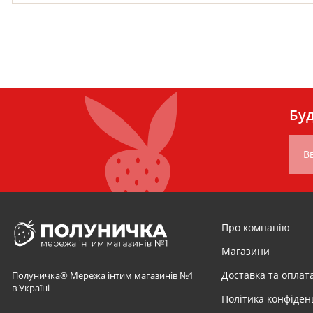
Буд
Вв
Про компанію
Магазини
Доставка та оплат
Полуничка® Мережа інтим магазинів №1
в Україні
Політика конфіден