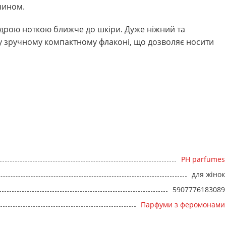
чином.
пудрою ноткою ближче до шкіри. Дуже ніжний та
 у зручному компактному флаконі, що дозволяє носити
PH parfumes
для жінок
5907776183089
Парфуми з феромонами