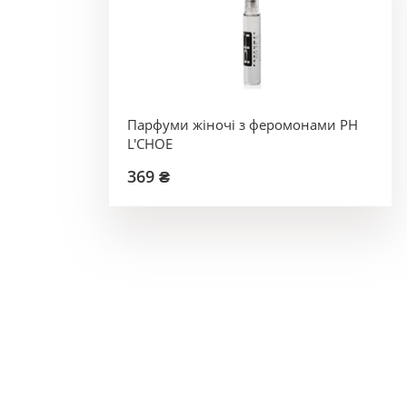
Парфуми жіночі з феромонами PH
L'CHOE
369 ₴