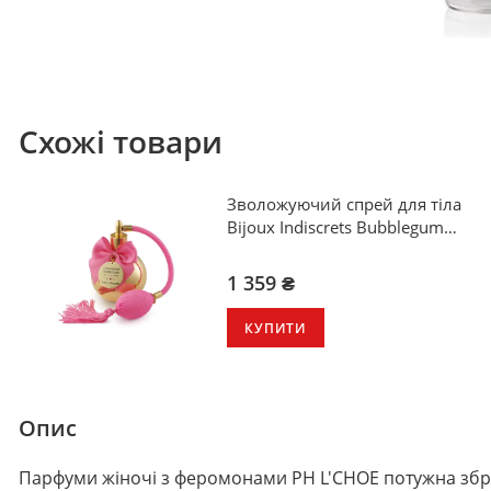
Схожі товари
Зволожуючий спрей для тіла
Bijoux Indiscrets Bubblegum
Body Mist Bubblegum
1 359 ₴
КУПИТИ
Опис
Парфуми жіночі з феромонами PH L'CHOE потужна зброя