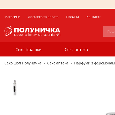
Магазини
Доставка та оплата
Новини
Контакти
Секс-іграшки
Секс аптека
Секс-шоп Полуничка
Секс аптека
Парфуми з феромонам