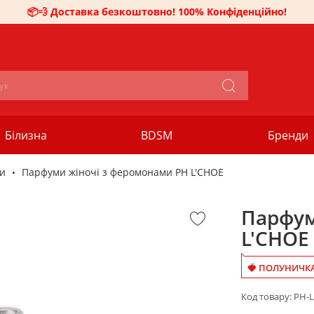
📦💨 Доставка безкоштовно! 100% Конфіденційно!
Білизна
BDSM
Бренди
и
Парфуми жіночі з феромонами PH L'CHOE
Парфум
L'CHOE
🍓 ПОЛУНИЧКА
Код товару:
PH-