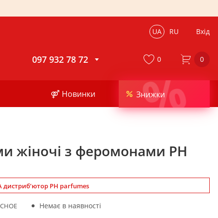
UA
RU
Вхід
097 932 78 72
0
0
%
⚤ Новинки
Знижки
и жіночі з феромонами PH
 дистриб’ютор PH parfumes
Немає в наявності
LCHOE