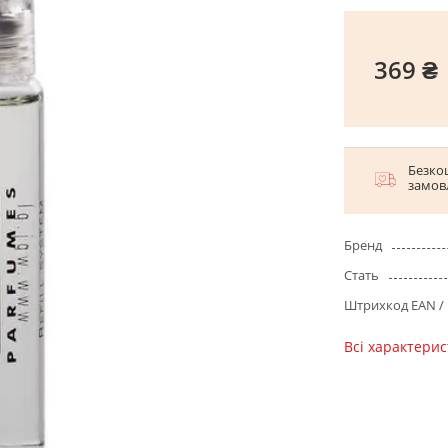
369 ₴
Безко
замов
Бренд
Стать
Штрихкод EAN /
Всі характери