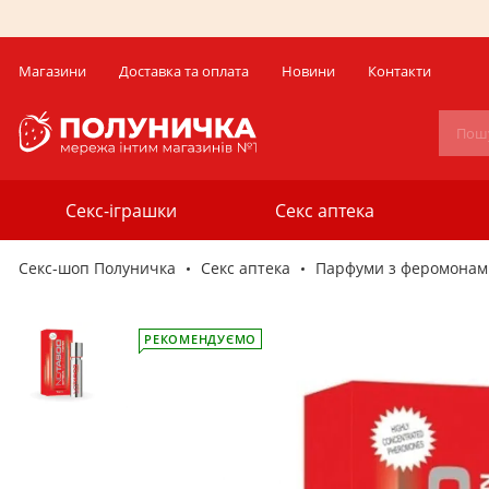
Магазини
Доставка та оплата
Новини
Контакти
Секс-іграшки
Секс аптека
Секс-шоп Полуничка
Секс аптека
Парфуми з феромонам
РЕКОМЕНДУЄМО