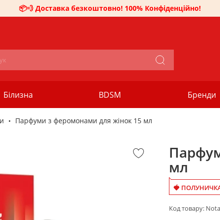
📦💨 Доставка безкоштовно! 100% Конфіденційно!
Білизна
BDSM
Бренди
и
Парфуми з феромонами для жінок 15 мл
Парфум
мл
🍓 ПОЛУНИЧКА
Код товару:
Not