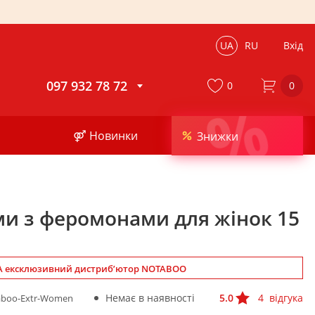
UA
RU
Вхід
097 932 78 72
0
0
%
⚤ Новинки
Знижки
и з феромонами для жінок 15
 ексклюзивний дистриб’ютор NOTABOO
Немає в наявності
5.0
4
відгука
aboo-Extr-Women