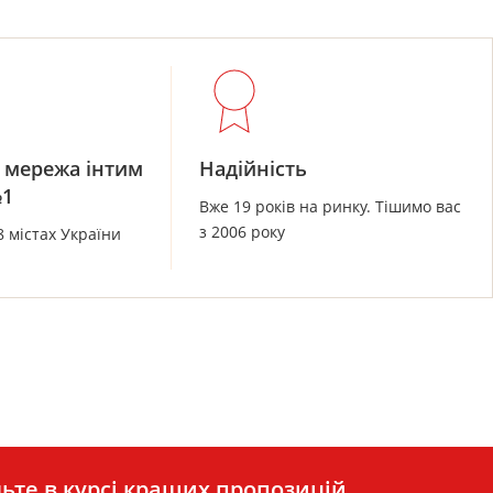
 мережа інтим
Надійність
№1
Вже 19 років на ринку. Тішимо вас
з 2006 року
8 містах України
ьте в курсі кращих пропозицій