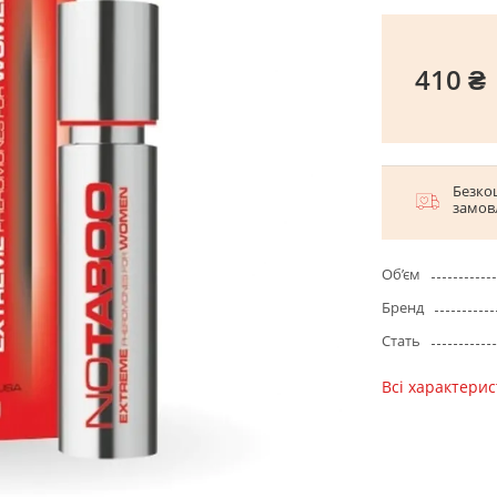
410 ₴
Безко
замов
Об’єм
Бренд
Стать
Всі характери