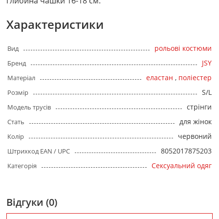
глибина чашки 16-18 см.
Характеристики
рольові костюми
Вид
JSY
Бренд
еластан
,
поліестер
Матеріал
S/L
Розмір
стрінги
Модель трусів
для жінок
Стать
червоний
Колір
8052017875203
Штрихкод EAN / UPC
Сексуальний одяг
Категорія
Відгуки (0)