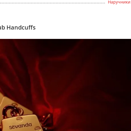
Наручники
ub Handcuffs