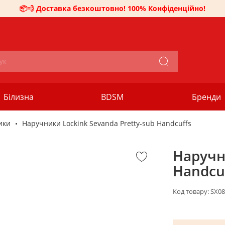
📦💨 Доставка безкоштовно! 100% Конфіденційно!
Білизна
BDSM
Бренди
ики
Наручники Lockink Sevanda Pretty-sub Handcuffs
Наручни
Handcu
Код товару:
SX08