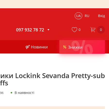
UA
RU
Вхід
097 932 78 72
0
0
%
⚤ Новинки
Знижки
ки Lockink Sevanda Pretty-sub
ffs
В наявності
96