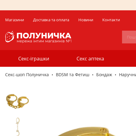
Магазини
Доставка та оплата
Новини
Контакти
Секс-іграшки
Секс аптека
Секс-шоп Полуничка
BDSM та Фетиш
Бондаж
Наручн