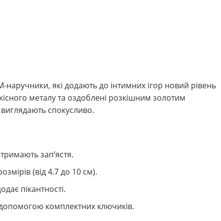
М-наручники, які додають до інтимних ігор новий рівень
 якісного металу та оздоблені розкішним золотим
й виглядають спокусливо.
 тримають зап’ястя.
змірів (від 4.7 до 10 см).
одає пікантності.
 допомогою комплектних ключиків.