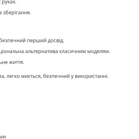
 руках.
а зберігання.
 безпечний перший досвід.
кціональна альтернатива класичним моделям.
ьне життя.
ла, легко миється, безпечний у використанні.
ами