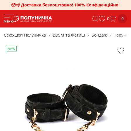
📦💨 Доставка безкоштовно! 100% Конфіденційно!
0
0
МЕНЮ
Секс-шоп Полуничка
BDSM та Фетиш
Бондаж
Наручни
NEW