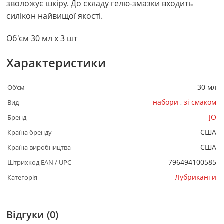
зволожує шкіру. До складу гелю-змазки входить
силікон найвищої якості.
Об'єм 30 мл х 3 шт
Характеристики
30 мл
Об’єм
набори
,
зі смаком
Вид
JO
Бренд
США
Країна бренду
США
Країна виробництва
796494100585
Штрихкод EAN / UPC
Лубриканти
Категорія
Відгуки (0)