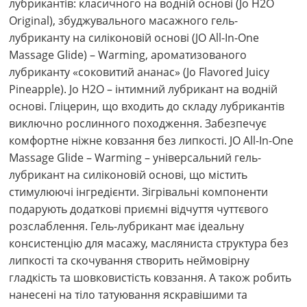
лубрикантів: класичного на водній основі (Jo H2O
Original), збуджувального масажного гель-
лубриканту на силіконовій основі (JO All-In-One
Massage Glide) – Warming, ароматизованого
лубриканту «соковитий ананас» (Jo Flavored Juicy
Pineapple). Jo H2O – інтимний лубрикант на водній
основі. Гліцерин, що входить до складу лубрикантів
виключно рослинного походження. Забезпечує
комфортне ніжне ковзання без липкості. JO All-In-One
Massage Glide – Warming – універсальний гель-
лубрикант на силіконовій основі, що містить
стимулюючі інгредієнти. Зігрівальні компоненти
подарують додаткові приємні відчуття чуттєвого
розслаблення. Гель-лубрикант має ідеальну
консистенцію для масажу, масляниста структура без
липкості та скочування створить неймовірну
гладкість та шовковистість ковзання. А також робить
нанесені на тіло татуювання яскравішими та