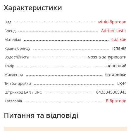
Характеристики
мінівібратори
Вид
Adrien Lastic
Бренд
силікон
Матеріал
Іспанія
Країна бренду
можна занурювати
Водостійкість
червоний
Колір
батарейки
Живлення
LR44
Тип батарейки
8433345305943
Штрихкод EAN / UPC
Вібратори
Категорія
Питання та відповіді