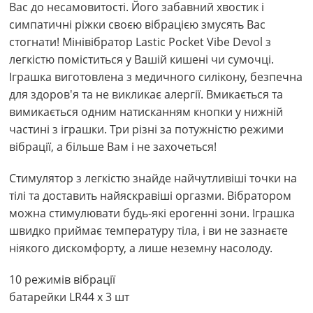
Вас до несамовитості. Його забавний хвостик і
симпатичні ріжки своєю вібрацією змусять Вас
стогнати! Мінівібратор Lastic Pocket Vibe Devol з
легкістю поміститься у Вашій кишені чи сумочці.
Іграшка виготовлена з медичного силікону, безпечна
для здоров'я та не викликає алергії. Вмикається та
вимикається одним натисканням кнопки у нижній
частині з іграшки. Три різні за потужністю режими
вібрації, а більше Вам і не захочеться!
Стимулятор з легкістю знайде найчутливіші точки на
тілі та доставить найяскравіші оргазми. Вібратором
можна стимулювати будь-які ерогенні зони. Іграшка
швидко приймає температуру тіла, і ви не зазнаєте
ніякого дискомфорту, а лише неземну насолоду.
10 режимів вібрації
батарейки LR44 х 3 шт