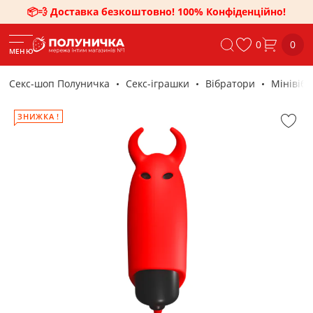
📦💨 Доставка безкоштовно! 100% Конфіденційно!
0
0
МЕНЮ
Секс-шоп Полуничка
Секс-iграшки
Вібратори
Мінівібр
ЗНИЖКА !