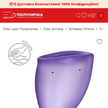
📦💨 Доставка безкоштовно! 100% Конфіденційно!
0
0
МЕНЮ
Секс-шоп Полуничка
Секс аптека
Інтимна гігієна
Менс