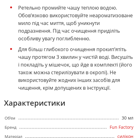
Ретельно промийте чашу теплою водою.
Обов’язково використовуйте неароматизоване
мило під час миття, щоб уникнути
подразнення. Під час очищення приділіть
особливу увагу поглибленню.
Для більш глибокого очищення прокип’ятіть
чашу протягом 3 хвилин у чистій воді. Висушіть
і покладіть у мішечок, що йде в комплекті (його
також можна стерилізувати в окропі). Не
використовуйте жодних інших засобів для
чищення, крім допущених в інструкції.
Характеристики
30 мл
Об’єм
Fun Factory
Бренд
силікон
Матеріал