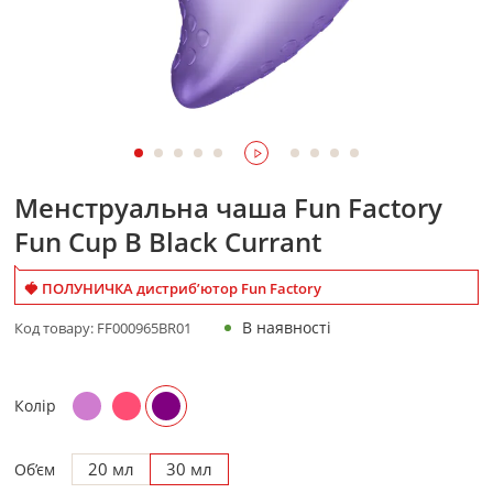
Менструальна чаша Fun Factory
Fun Cup B Black Currant
🍓 ПОЛУНИЧКА дистриб’ютор Fun Factory
В наявності
Код товару:
FF000965BR01
Колір
20 мл
30 мл
Об’єм