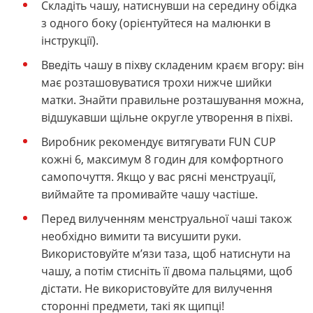
Складіть чашу, натиснувши на середину обідка
з одного боку (орієнтуйтеся на малюнки в
інструкції).
Введіть чашу в піхву складеним краєм вгору: він
має розташовуватися трохи нижче шийки
матки. Знайти правильне розташування можна,
відшукавши щільне округле утворення в піхві.
Виробник рекомендує витягувати FUN CUP
кожні 6, максимум 8 годин для комфортного
самопочуття. Якщо у вас рясні менструації,
виймайте та промивайте чашу частіше.
Перед вилученням менструальної чаші також
необхідно вимити та висушити руки.
Використовуйте м’язи таза, щоб натиснути на
чашу, а потім стисніть її двома пальцями, щоб
дістати. Не використовуйте для вилучення
сторонні предмети, такі як щипці!