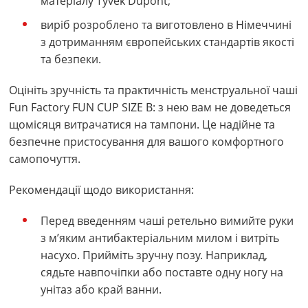
матеріалу Tyvek Dupont;
виріб розроблено та виготовлено в Німеччині
з дотриманням європейських стандартів якості
та безпеки.
Оцініть зручність та практичність менструальної чаші
Fun Factory FUN CUP SIZE В: з нею вам не доведеться
щомісяця витрачатися на тампони. Це надійне та
безпечне пристосування для вашого комфортного
самопочуття.
Рекомендації щодо використання:
Перед введенням чаші ретельно вимийте руки
з м’яким антибактеріальним милом і витріть
насухо. Прийміть зручну позу. Наприклад,
сядьте навпочіпки або поставте одну ногу на
унітаз або край ванни.