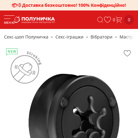
📦💨 Доставка безкоштовно! 100% Конфіденційно!
0
0
МЕНЮ
Секс-шоп Полуничка
Секс-iграшки
Вібратори
Маструба
NEW