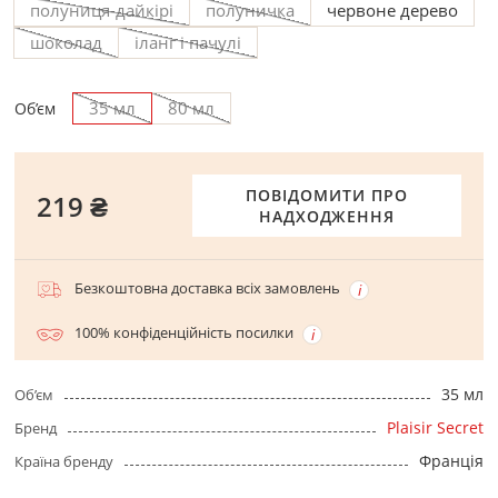
полуниця-дайкірі
полуничка
червоне дерево
шоколад
іланг і пачулі
35 мл
80 мл
Об’єм
ПОВІДОМИТИ ПРО
219 ₴
НАДХОДЖЕННЯ
Безкоштовна доставка всіх замовлень
100% конфіденційність посилки
35 мл
Об’єм
Plaisir Secret
Бренд
Франція
Країна бренду