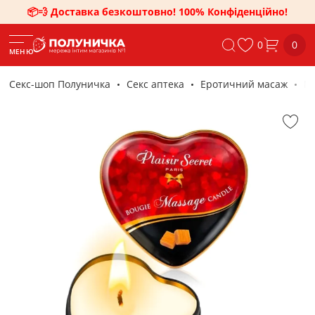
📦💨 Доставка безкоштовно! 100% Конфіденційно!
0
0
МЕНЮ
Секс-шоп Полуничка
Секс аптека
Еротичний масаж
Ма