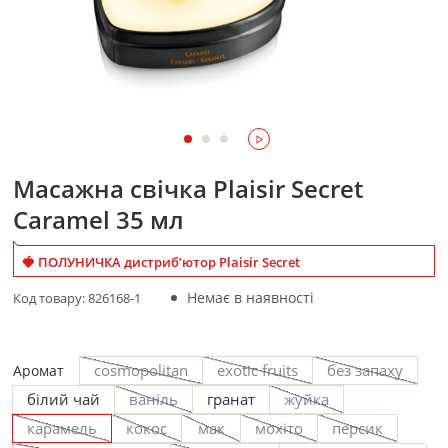
Масажна свічка Plaisir Secret
Caramel 35 мл
🍓 ПОЛУНИЧКА дистриб’ютор Plaisir Secret
Немає в наявності
Код товару:
826168-1
cosmopolitan
exotic fruits
без запаху
Аромат
білий чай
ваніль
гранат
жуйка
карамель
кокос
мак
мохіто
персик