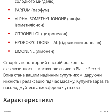
солодкого мигдалю)
PARFUM (парфум)
ALPHA-ISOMETHYL IONONE (альфа-
ізометиліонон)
CITRONELLOL (цитронелол)
HYDROXYCITRONELLAL (гідроксицитронелал)
LIMONENE (лімонен)
Створіть неповторний настрій розкоші та
ексклюзивності з масажною свічкою Plaisir Secret.
Вона стане вашим надійним супутником, даруючи
ніжність і релаксацію під час масажу. Купуйте зараз та
насолоджуйтеся атмосферою чуттєвості.
Характеристики
35 мл