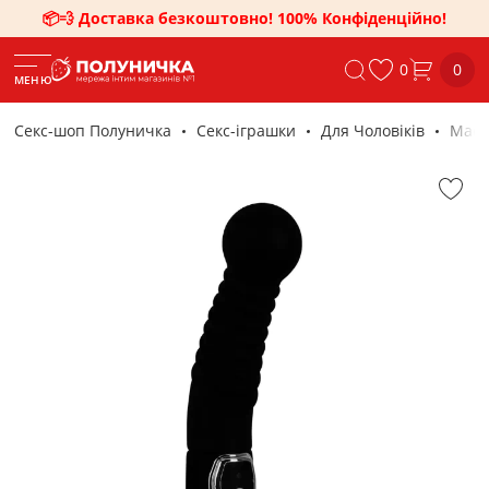
📦💨 Доставка безкоштовно! 100% Конфіденційно!
0
0
МЕНЮ
Секс-шоп Полуничка
Секс-iграшки
Для Чоловіків
Маса