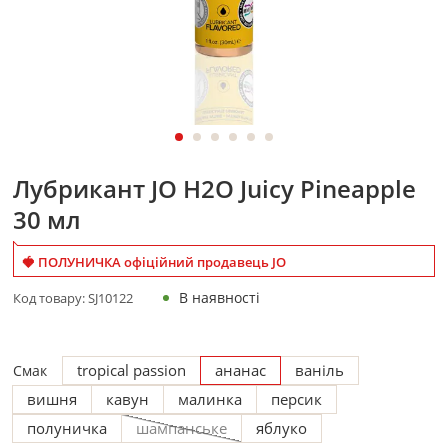
Лубрикант JO H2O Juicy Pineapple
30 мл
🍓 ПОЛУНИЧКА офіційний продавець JO
В наявності
Код товару:
SJ10122
tropical passion
ананас
ваніль
Смак
вишня
кавун
малинка
персик
полуничка
шампанське
яблуко