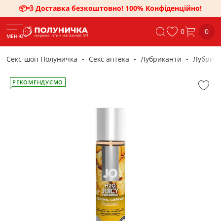
📦💨 Доставка безкоштовно! 100% Конфіденційно!
0
0
МЕНЮ
Секс-шоп Полуничка
Секс аптека
Лубриканти
Лубрика
РЕКОМЕНДУЄМО