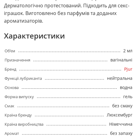
Дерматологічно протестований. Підходить для секс-
іграшок. Виготовлено без парфумів та доданих
ароматизаторів.
Характеристики
2 мл
Об’єм
вагінальні
Призначення
Pjur
Бренд
нейтральна
Функції лубриканта
водна
Основа
гель
Форма випуску
без смаку
Смак
Люксембург
Країна бренду
Німеччина
Країна виробництва
без запаху
Аромат