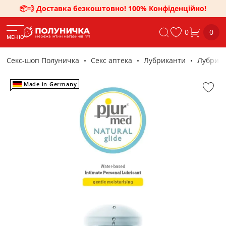
📦💨 Доставка безкоштовно! 100% Конфіденційно!
0
0
МЕНЮ
Секс-шоп Полуничка
Секс аптека
Лубриканти
Лубрика
Made in Germany