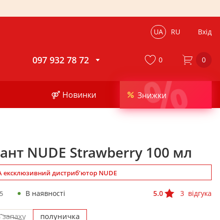
UA
RU
Вхід
097 932 78 72
0
0
%
⚤ Новинки
Знижки
ант NUDE Strawberry 100 мл
 ексклюзивний дистриб’ютор NUDE
В наявності
5.0
3
відгука
5
 запаху
полуничка