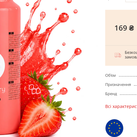
169 ₴
Безко
замов
Об’єм
Призначення
Бренд
Всі характери