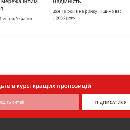
 мережа інтим
Надійність
№1
Вже 19 років на ринку. Тішимо вас
з 2006 року
8 містах України
ьте в курсі кращих пропозицій
едіть e-mail
ПІДПИСАТИСЯ