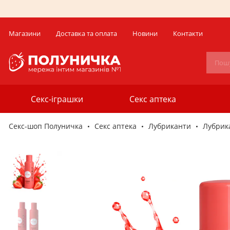
Магазини
Доставка та оплата
Новини
Контакти
Секс-іграшки
Секс аптека
Секс-шоп Полуничка
Секс аптека
Лубриканти
Лубрик