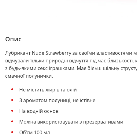
Опис
Лубрикант Nude Strawberry за своїми властивостями
відчували тільки природні відчуття під час близькості
з будь-якими секс іграшками. Має більш шільну структ
смачної полунички.
Не містить жирів та олій
З ароматом полуниці, не їстівне
На водній основі
Можна використовувати з презервативами
Об’єм 100 мл