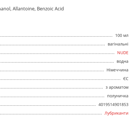
anol, Allantoine, Benzoic Acid
100 мл
вагінальні
NUDE
водна
Німеччина
ЄС
з ароматом
полуничка
4019514901853
Лубриканти