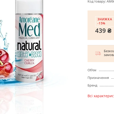
Код товару:
AM6
ЗНИЖКА
-15%
439 ₴
Безко
замов
Об’єм
Призначення
Бренд
Всі характери