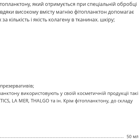
фітопланктону, який отримується при спеціальній обробці
авдяки високому вмісту магнію фітопланктон допомагає
за кількість і якість колагену в тканинах. шкіру;
 презервативів;
планктону використовують у своїй косметичній продукції такі
ICS, LA MER, THALGO та ін. Крім фітопланктону, до складу
50 мл