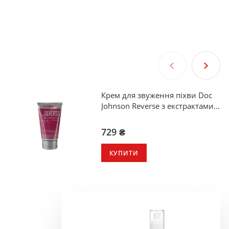
Крем для звуження піхви Doc
Johnson Reverse з екстрактами
імбиру, какао, кориці та перцю
729 ₴
КУПИТИ