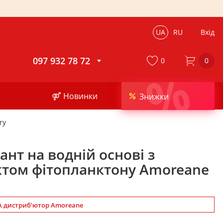
UA
RU
Вхід
097 932 78 72
0
0
%
⚤ Новинки
Знижки
ry
нт на водній основі з
ктом фітопланктону Amoreane
 дистриб’ютор Amoreane