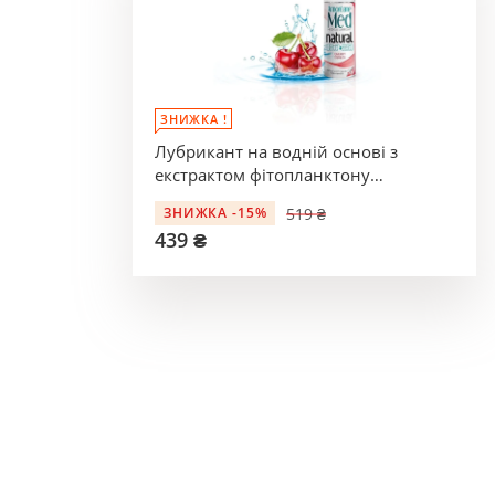
ЗНИЖКА !
Лубрикант на водній основі з
екстрактом фітопланктону
Amoreane Cherry
519 ₴
ЗНИЖКА -15%
439 ₴