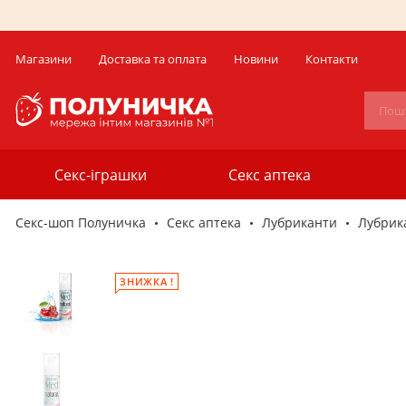
Магазини
Доставка та оплата
Новини
Контакти
Секс-іграшки
Секс аптека
Секс-шоп Полуничка
Секс аптека
Лубриканти
Лубрика
ЗНИЖКА !