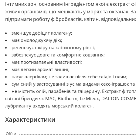
інтимних зон, основним інгредієнтом якої є екстракт 
живих організмів, що мешкають у морях та океанах. З
підтримати роботу фібробластів. клітин, відповідальних 
зменшує дефіцит колагену;
має омолоджуючу дію;
регенерує шкіру на клітинному рівні;
забезпечує довге та комфортне ковзання;
має протизапальні властивості;
має легкий аромат вишні;
пасує алергікам; не залишає після себе слідів і плям;
сумісний у застосуванні з усіма видами секс-іграшок та
не містить олій, парабенів та гліцерину. Екстракт фіто
світові бренди як MAC, Biotherm, Le Mieux, DALTON COSMET
лубриканту входять морський колаген.
Характеристики
Об’єм