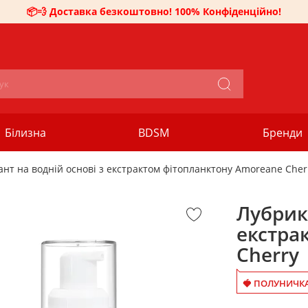
📦💨 Доставка безкоштовно! 100% Конфіденційно!
Білизна
BDSM
Бренди
нт на водній основі з екстрактом фітопланктону Amoreane Cher
Лубрика
екстра
Cherry
🍓 ПОЛУНИЧКА