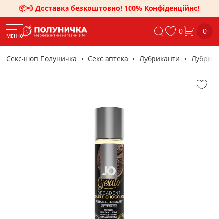
📦💨 Доставка безкоштовно! 100% Конфіденційно!
0
0
МЕНЮ
Секс-шоп Полуничка
Секс аптека
Лубриканти
Лубрика