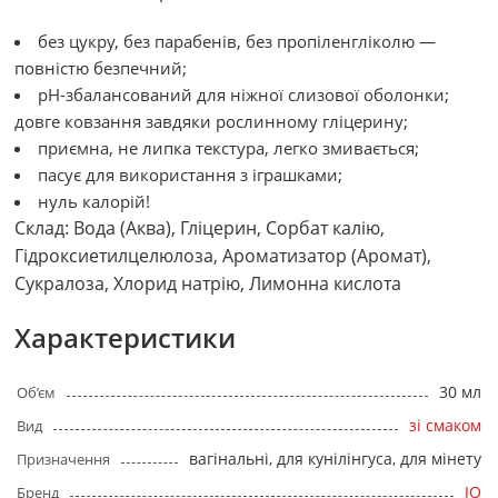
без цукру, без парабенів, без пропіленгліколю —
повністю безпечний;
pH-збалансований для ніжної слизової оболонки;
довге ковзання завдяки рослинному гліцерину;
приємна, не липка текстура, легко змивається;
пасує для використання з іграшками;
нуль калорій!
Склад: Вода (Аква), Гліцерин, Сорбат калію,
Гідроксиетилцелюлоза, Ароматизатор (Аромат),
Сукралоза, Хлорид натрію, Лимонна кислота
Характеристики
30 мл
Об’єм
зі смаком
Вид
вагінальні, для кунілінгуса, для мінету
Призначення
JO
Бренд