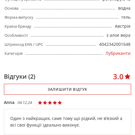
водна
Основа
гель
Форма випуску
Австрія
Країна бренду
з алое вера
Особливості
4042342001648
Штрихкод EAN / UPC
Лубриканти
Категорія
3.0
Відгуки (2)
ЗАЛИШИТИ ВІДГУК
Anna
04.12.24
Один з найкращих, саме тому що рідкий, не вʼязкий а
всі свої функції ідеально виконує.