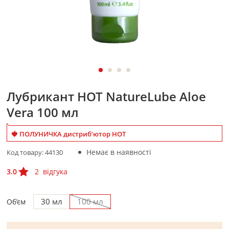
Лубрикант HOT NatureLube Aloe
Vera 100 мл
🍓 ПОЛУНИЧКА дистриб’ютор HOT
Немає в наявності
Код товару:
44130
3.0
2
відгука
30 мл
100 мл
Об’єм