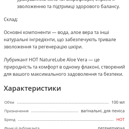
зволоженню та підтримці здорового балансу.
Склад:
Основні компоненти — вода, алое вера та інші
натуральні інгредієнти, що забезпечують тривале
зволоження та регенерацію шкіри.
Лубрикант HOT NatureLube Aloe Vera — це
природність та комфорт в одному флаконі, створений
для вашого максимального задоволення та безпеки.
Характеристики
100 мл
Об’єм
вагінальні, для пеніса
Призначення
HOT
Бренд
регенеруюча
Функції лубриканта