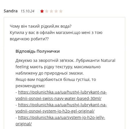
Sandra
15.10.24
Чому він такий рідкий,як вода?
Купила у вас в офлайн магазині,що мені з тою
водичкою робити??
Відповідь Полунички
Дякуємо за зворотній зв'язок. Лубриканти Natural
feeling мають рідку текстуру, максимально
наближену до природньої змазки.
Якщо вам подобаються більш густіші, то
рекомендуємо:
-
https://polunichka.ua/ua/hustyi-lubrykant-na-
vodnii-osnovi-swiss-navy-water-based-30ml/
-
https://polunichka.ua/ua/hustyi-lubrykant-na-
vodnii-osnovi-system-jo-h2o-gel-original/
-
https://polunichka.ua/ua/system-jo-h2o-jelly-
original/