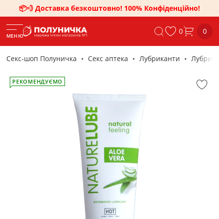
📦💨 Доставка безкоштовно! 100% Конфіденційно!
0
0
МЕНЮ
Секс-шоп Полуничка
Секс аптека
Лубриканти
Лубрика
РЕКОМЕНДУЄМО