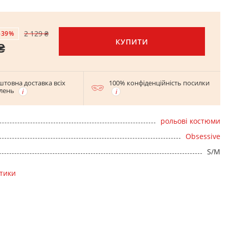
2 129 ₴
-39%
КУПИТИ
₴
штовна доставка всіх
100% конфіденційність посилки
лень
рольові костюми
Obsessive
S/M
стики