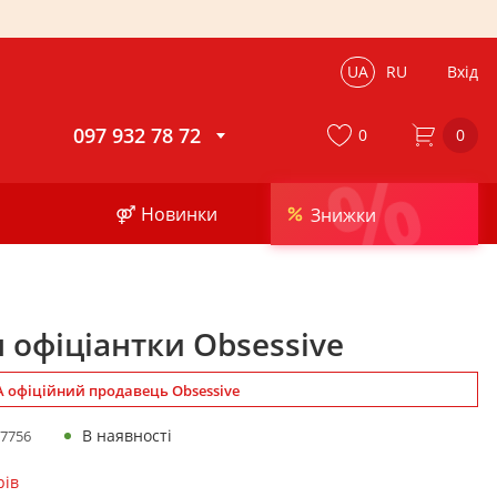
UA
RU
Вхід
097 932 78 72
0
0
%
⚤ Новинки
Знижки
 офіціантки Obsessive
 офіційний продавець Obsessive
В наявності
7756
рів