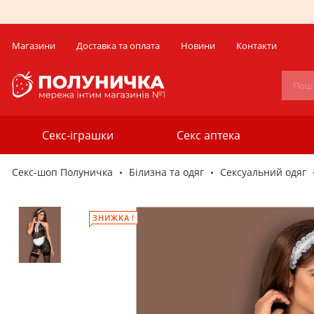
Магазини
Доставка та оплата
Новини
Контакти
Секс-іграшки
Секс аптека
Секс-шоп Полуничка
Білизна та одяг
Сексуальний одяг
ЗНИЖКА !