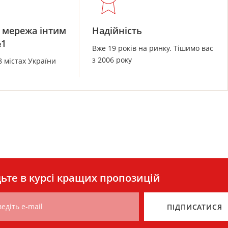
 мережа інтим
Надійність
№1
Вже 19 років на ринку. Тішимо вас
з 2006 року
8 містах України
ьте в курсі кращих пропозицій
едіть e-mail
ПІДПИСАТИСЯ