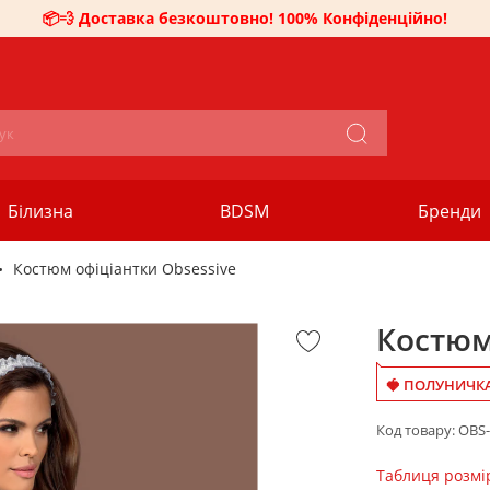
📦💨 Доставка безкоштовно! 100% Конфіденційно!
Білизна
BDSM
Бренди
Костюм офіціантки Obsessive
Костюм
🍓 ПОЛУНИЧКА
Код товару:
OBS-
Таблиця розмі