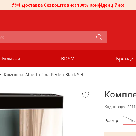
📦💨 Доставка безкоштовно! 100% Конфіденційно!
Білизна
BDSM
Бренди
Комплект Abierta Fina Perlen Black Set
Комплек
Код товару:
2211
S
Розмір