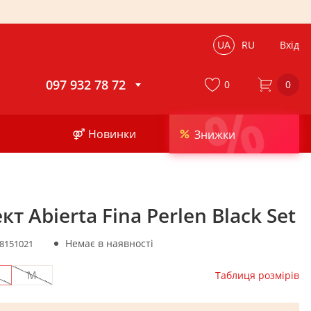
UA
RU
Вхід
097 932 78 72
0
0
%
⚤ Новинки
Знижки
т Abierta Fina Perlen Black Set
Немає в наявності
8151021
M
Таблиця розмірів