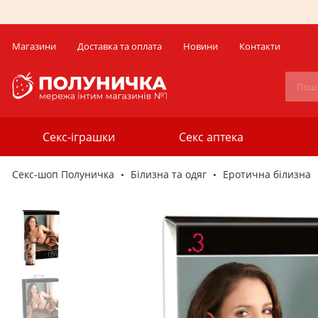
Магазини
Доставка та оплата
Новини
Контакти
Секс-іграшки
Секс аптека
Секс-шоп Полуничка
Білизна та одяг
Еротична білизна