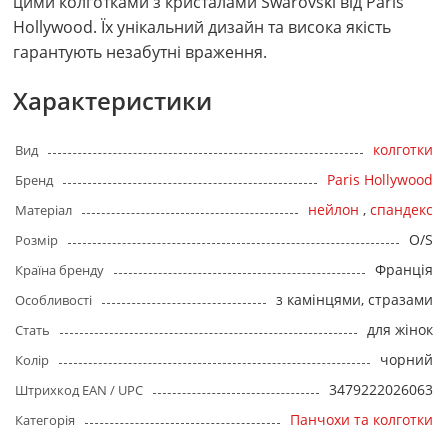
цими колготками з кристалами Swarovski від Paris
Hollywood. Їх унікальний дизайн та висока якість
гарантують незабутні враження.
Характеристики
колготки
Вид
Paris Hollywood
Бренд
нейлон
,
спандекс
Матеріал
O/S
Розмір
Франція
Країна бренду
з камінцями, стразами
Особливості
для жінок
Стать
чорний
Колір
3479222026063
Штрихкод EAN / UPC
Панчохи та колготки
Категорія