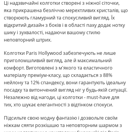
Ці надзвичайні колготки створені з ніжної сіточки,
яка прикрашена безліччю мерехтливих кристалів, що
створюють гламурний та спокусливий вигляд. Їх
відкритий дизайн з боків і в області паху додає нотку
шику і зухвалості, надаючи вашому стилю
неповторний штрих.
Колготки Paris Hollywood забезпечують не лише
приголомшливий вигляд, але й максимальний
комфорт. Виготовлені з м'якого та еластичного
матеріалу преміум-класу, що складається з 88%
нейлону та 12% спандексу, вони гарантують ідеальну
посадку та витончений вигляд ніг у будь-якій ситуації.
Незалежно від нагоди, ці колготки - must-have для
тих, хто шукає елегантності з відтінком спокуси.
Підсильте свою модну фантазію і дозвольте своїм
ніжкам сяяти розкішшю та неповторним шармом з