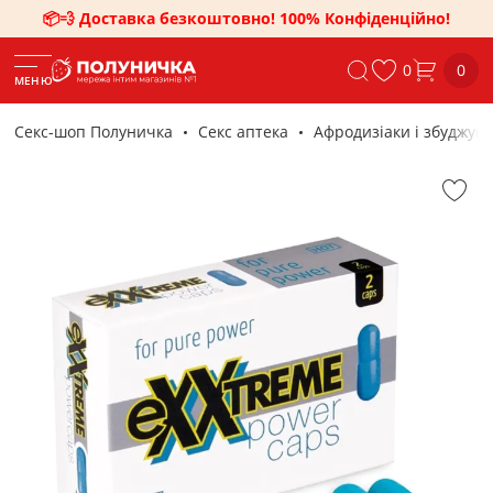
📦💨 Доставка безкоштовно! 100% Конфіденційно!
0
0
МЕНЮ
Секс-шоп Полуничка
Секс аптека
Афродизіаки і збуджую