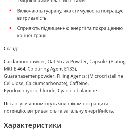
зміцнюючими властивостями
Включають гуарану, яка стимулює та покращує
витривалість
Сприяють підвищенню енергії та покращенню
концентрації
Склад:
Cardamompowder, Oat Straw Powder, Capsule: (Plating
Mitt E 464, Colouring Agent E133),
Guaranasemenpowder, Filling Agents: (Microcristalline
Cellulose, Calciumcarbonate), Caffeine,
Pyridoxinhydrochloride, Cyanocobalamine
Ці капсули допоможуть чоловікам покращити
потенцію, витривалість та загальну енергійність.
Характеристики