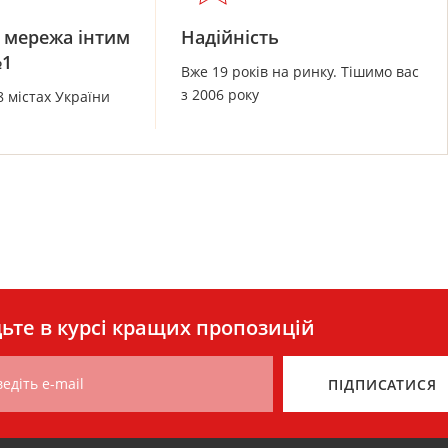
 мережа інтим
Надійність
№1
Вже 19 років на ринку. Тішимо вас
з 2006 року
8 містах України
ьте в курсі кращих пропозицій
едіть e-mail
ПІДПИСАТИСЯ