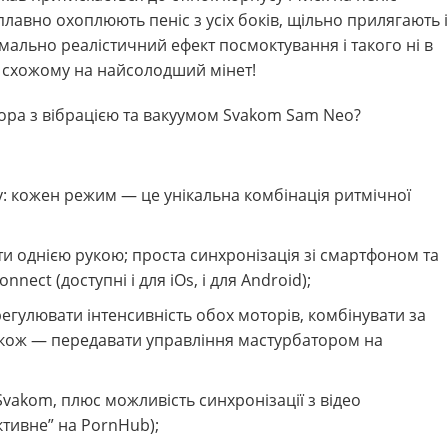
 плавно охоплюють пеніс з усіх боків, щільно прилягають і
ально реалістичний ефект посмоктування і такого ні в
, схожому на найсолодший мінет!
ора з вібрацією та вакуумом Svakom Sam Neo?
: кожен режим — це унікальна комбінація ритмічної
и однією рукою; проста синхронізація зі смартфоном та
nect (доступні і для iOs, і для Android);
гулювати інтенсивність обох моторів, комбінувати за
також — передавати управління мастурбатором на
 Svakom, плюс можливість синхронізації з відео
активне” на PornHub);