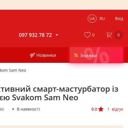
UA
RU
Вхід
097 932 78 72
0
0
%
⚤ Новинки
Знижки
akom Sam Neo
ктивний смарт-мастурбатор із
ією Svakom Sam Neo
В наявності
0.0
1
відгук
60