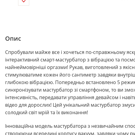
Опис
Спробували майже все і хочеться по-справжньому яскр
інтерактивний смарт-мастурбатор з вібрацією та посм
найнеймовірніші оргазми! Рукав, виготовлений з якісно
стимулюватиме кожен його сантиметр завдяки внутрішн
глибокою вібрацією. Попередньо встановлено 5 режимів
синхронізувати мастурбатор зі смартфоном, то ви зм
інтенсивність, передавати управління девайсом і наві
відео для дорослих! Цей унікальний мастурбатор змуси
солодкий світ мрій та їх виконання!
Інноваційна модель мастурбатора з незвичайним спосо
створюючи всередині корпусу вакуум, завдяки чому рука