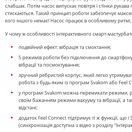
слабшає. Потім насос випускає повітря і стінки рукава
стискаються. Такий принцип роботи забезпечує максим
кого іншого немає! Насос працює в особливому ритмі
У чому ж особливості інтерактивного смарт-мастурбат
подвійний ефект: вібрація та смоктання;
5 режимів роботи без підключення до смартфону
вібрації та посмоктування;
зручний ребристий корпус, який легко утримуват
робота з будь-яким із програм Svakom або Feel Con
у програмі Svakom можна перемикати режими, ре
своїм бажанням режими вакууму та вібрації, а 
відстані;
додаток Feel Connect підтримує ті ж функції, що і
(синхронізація доступна з відео з розділу “Інтер