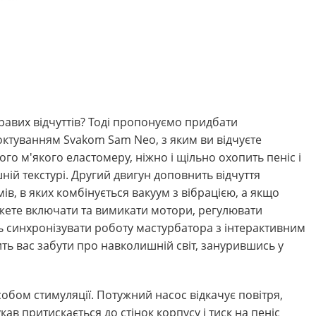
авих відчуттів? Тоді пропонуємо придбати
октуванням Svakom Sam Neo, з яким ви відчуєте
го м'якого еластомеру, ніжно і щільно охопить пеніс і
ій текстурі. Другий двигун доповнить відчуття
, в яких комбінується вакуум з вібрацією, а якщо
ожете включати та вимикати мотори, регулювати
ть синхронізувати роботу мастурбатора з інтерактивним
ть вас забути про навколишній світ, занурившись у
бом стимуляції. Потужний насос відкачує повітря,
в притискається до стінок корпусу і тиск на пеніс