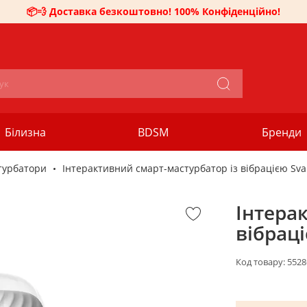
📦💨 Доставка безкоштовно! 100% Конфіденційно!
Білизна
BDSM
Бренди
турбатори
Інтерактивний смарт-мастурбатор із вібрацією Sv
Інтера
вібрац
Код товару:
5528