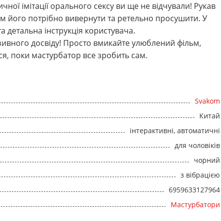
чної імітації орального сексу ви ще не відчували! Рукав
отім його потрібно вивернути та ретельно просушити. У
 детальна інструкція користувача.
ивного досвіду! Просто вмикайте улюблений фільм,
ся, поки мастурбатор все зробить сам.
Svakom
Китай
інтерактивні, автоматичні
для чоловіків
чорний
з вібрацією
6959633127964
Мастурбатори