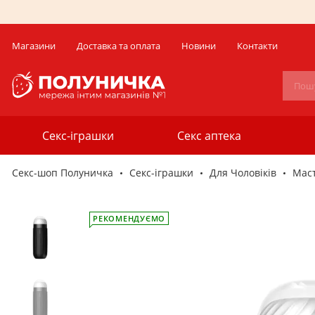
Магазини
Доставка та оплата
Новини
Контакти
Секс-іграшки
Секс аптека
Секс-шоп Полуничка
Секс-iграшки
Для Чоловіків
Мас
РЕКОМЕНДУЄМО