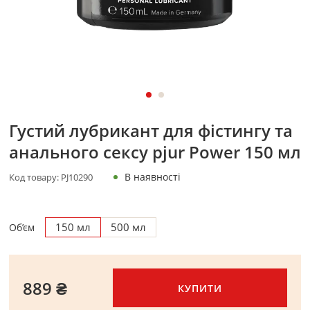
Густий лубрикант для фістингу та
анального сексу pjur Power 150 мл
В наявності
Код товару:
PJ10290
150 мл
500 мл
Об’єм
889 ₴
КУПИТИ