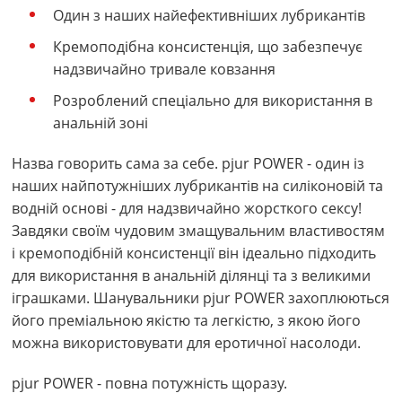
Один з наших найефективніших лубрикантів
Кремоподібна консистенція, що забезпечує
надзвичайно тривале ковзання
Розроблений спеціально для використання в
анальній зоні
Назва говорить сама за себе. pjur POWER - один із
наших найпотужніших лубрикантів на силіконовій та
водній основі - для надзвичайно жорсткого сексу!
Завдяки своїм чудовим змащувальним властивостям
і кремоподібній консистенції він ідеально підходить
для використання в анальній ділянці та з великими
іграшками. Шанувальники pjur POWER захоплюються
його преміальною якістю та легкістю, з якою його
можна використовувати для еротичної насолоди.
pjur POWER - повна потужність щоразу.