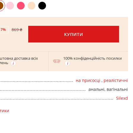
869 ₴
-7%
КУПИТИ
штовна доставка всіх
100% конфіденційність посилки
лень
на присосці
,
реалістичні
анальні, вагінальні
Silexd
стики