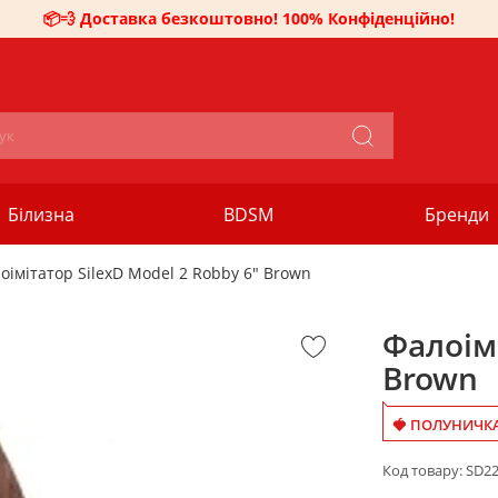
📦💨 Доставка безкоштовно! 100% Конфіденційно!
Білизна
BDSM
Бренди
оімітатор SilexD Model 2 Robby 6" Brown
Фалоімі
Brown
🍓 ПОЛУНИЧКА 
Код товару:
SD22