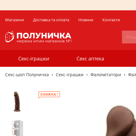
Магазини
Доставка та оплата
Новини
Контакти
Секс-іграшки
Секс аптека
Секс-шоп Полуничка
Секс-iграшки
Фалоімітатори
Фал
ЗНИЖКА !