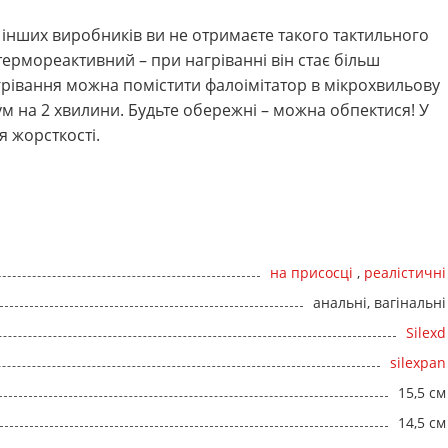
 інших виробників ви не отримаєте такого тактильного
термореактивний – при нагріванні він стає більш
грівання можна помістити фалоімітатор в мікрохвильову
м на 2 хвилини. Будьте обережні – можна обпектися! У
 жорсткості.
на присосці
,
реалістичні
анальні, вагінальні
Silexd
silexpan
15,5 см
14,5 см