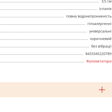
3,5 см
Іспанія
повна водонепроникність
гіпоалергенні
універсальні
коричневий
без вібрації
8433345220789
Фалоімітатори