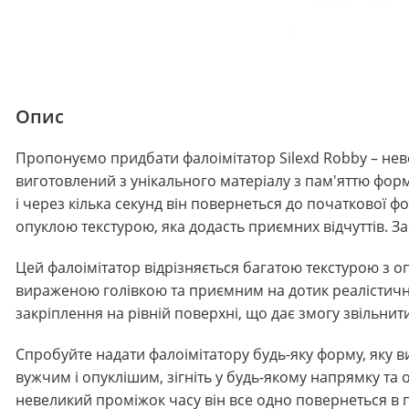
Опис
Пропонуємо придбати фалоімітатор Silexd Robby – нев
виготовлений з унікального матеріалу з пам'яттю форм
і через кілька секунд він повернеться до початкової ф
опуклою текстурою, яка додасть приємних відчуттів.
Цей фалоімітатор відрізняється багатою текстурою з
вираженою голівкою та приємним на дотик реалістичн
закріплення на рівній поверхні, що дає змогу звільнит
Спробуйте надати фалоімітатору будь-яку форму, яку в
вужчим і опуклішим, зігніть у будь-якому напрямку т
невеликий проміжок часу він все одно повернеться в 