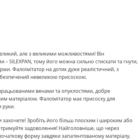
еликий, але з великими можливостями! Він
и – SILEXPAN, тому його можна сильно стискати та гнути,
орми. Фалоімітатор на дотик дуже реалістичний, з
 Забезпечений невеликою присоскою.
 опрацьованими венами та опуклостями, добре
им матеріалом. Фалоімітатор має присоску для
и руки.
и захочете! Зробіть його більш плоским і широким або
а отримуйте задоволення! Найголовніше, що через
початкову форму завдяки запатентованому матеріалу.