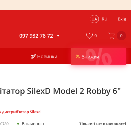
UA
RU
Вхід
097 932 78 72
0
0
%
⚤ Новинки
Знижки
татор SilexD Model 2 Robby 6"
дистриб’ютор Silexd
В наявності
0789
Тільки
1
шт в наявності