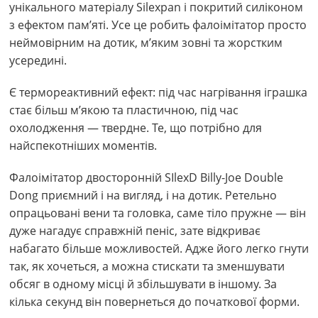
унікального матеріалу Silexpan і покритий силіконом
з ефектом пам’яті. Усе це робить фалоімітатор просто
неймовірним на дотик, м’яким зовні та жорстким
усередині.
Є термореактивний ефект: під час нагрівання іграшка
стає більш м’якою та пластичною, під час
охолодження — твердне. Те, що потрібно для
найспекотніших моментів.
Фалоімітатор двосторонній SIlexD Billy-Joe Double
Dong приємний і на вигляд, і на дотик. Ретельно
опрацьовані вени та головка, саме тіло пружне — він
дуже нагадує справжній пеніс, зате відкриває
набагато більше можливостей. Адже його легко гнути
так, як хочеться, а можна стискати та зменшувати
обсяг в одному місці й збільшувати в іншому. За
кілька секунд він повернеться до початкової форми.