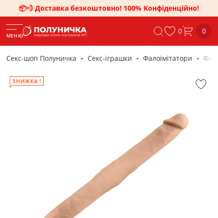
📦💨 Доставка безкоштовно! 100% Конфіденційно!
0
0
МЕНЮ
Секс-шоп Полуничка
Секс-iграшки
Фалоімітатори
Фало
ЗНИЖКА !