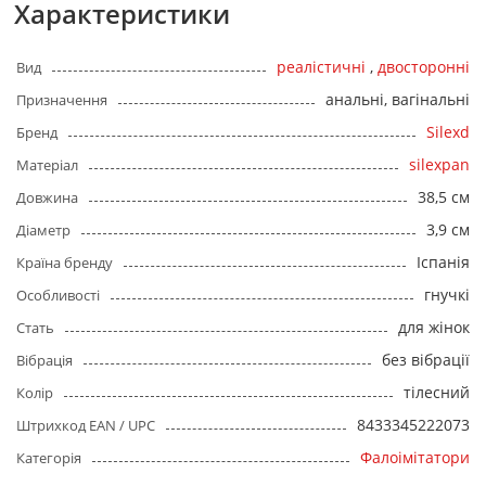
Характеристики
реалістичні
,
двосторонні
Вид
анальні, вагінальні
Призначення
Silexd
Бренд
silexpan
Матеріал
38,5 см
Довжина
3,9 см
Діаметр
Іспанія
Країна бренду
гнучкі
Особливості
для жінок
Стать
без вібрації
Вібрація
тілесний
Колір
8433345222073
Штрихкод EAN / UPC
Фалоімітатори
Категорія