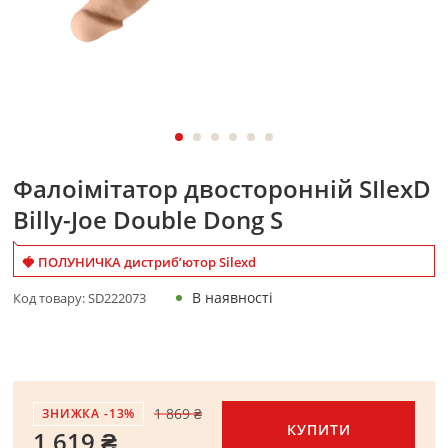
Фалоімітатор двосторонній SIlexD
Billy-Joe Double Dong S
🍓 ПОЛУНИЧКА дистриб’ютор Silexd
В наявності
Код товару:
SD222073
1 869 ₴
ЗНИЖКА -13%
КУПИТИ
1 619 ₴