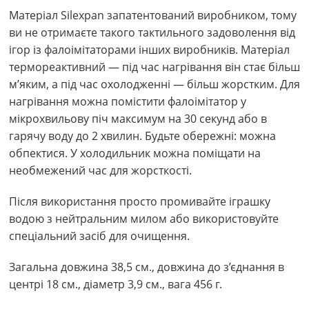
Матеріал Silexpan запатентований виробником, тому
ви не отримаєте такого тактильного задоволення від
ігор із фалоімітаторами інших виробників. Матеріал
термореактивний — під час нагрівання він стає більш
м’яким, а під час охолодженні — більш жорстким. Для
нагрівання можна помістити фалоімітатор у
мікрохвильову піч максимум на 30 секунд або в
гарячу воду до 2 хвилин. Будьте обережні: можна
обпектися. У холодильник можна поміщати на
необмежений час для жорсткості.
Після використання просто промивайте іграшку
водою з нейтральним милом або використовуйте
спеціальний засіб для очищення.
Загальна довжина 38,5 см., довжина до з’єднання в
центрі 18 см., діаметр 3,9 см., вага 456 г.