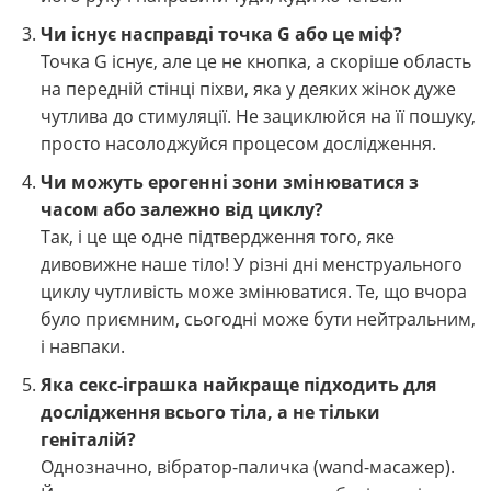
Чи існує насправді точка G або це міф?
Точка G існує, але це не кнопка, а скоріше область
на передній стінці піхви, яка у деяких жінок дуже
чутлива до стимуляції. Не зациклюйся на її пошуку,
просто насолоджуйся процесом дослідження.
Чи можуть ерогенні зони змінюватися з
часом або залежно від циклу?
Так, і це ще одне підтвердження того, яке
дивовижне наше тіло! У різні дні менструального
циклу чутливість може змінюватися. Те, що вчора
було приємним, сьогодні може бути нейтральним,
і навпаки.
Яка секс-іграшка найкраще підходить для
дослідження всього тіла, а не тільки
геніталій?
Однозначно, вібратор-паличка (wand-масажер).