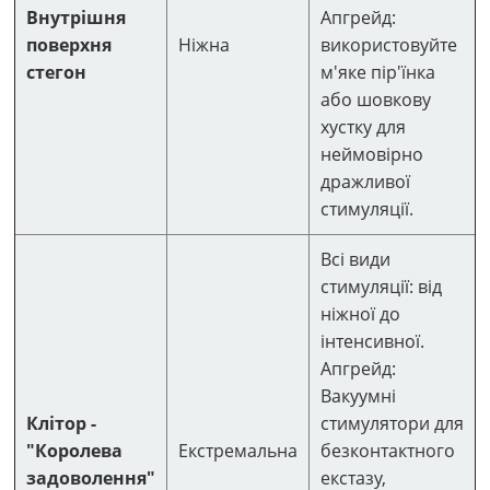
Внутрішня
Апгрейд:
поверхня
Ніжна
використовуйте
стегон
м'яке пір'їнка
або шовкову
хустку для
неймовірно
дражливої
стимуляції.
Всі види
стимуляції: від
ніжної до
інтенсивної.
Апгрейд:
Вакуумні
Клітор -
стимулятори для
"Королева
Екстремальна
безконтактного
задоволення"
екстазу,