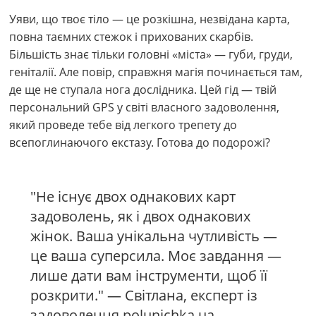
Уяви, що твоє тіло — це розкішна, незвідана карта,
повна таємних стежок і прихованих скарбів.
Більшість знає тільки головні «міста» — губи, груди,
геніталії. Але повір, справжня магія починається там,
де ще не ступала нога дослідника. Цей гід — твій
персональний GPS у світі власного задоволення,
який проведе тебе від легкого трепету до
всепоглинаючого екстазу. Готова до подорожі?
"Не існує двох однакових карт
задоволень, як і двох однакових
жінок. Ваша унікальна чутливість —
це ваша суперсила. Моє завдання —
лише дати вам інструменти, щоб її
розкрити." — Світлана, експерт із
задоволення polunichka.ua