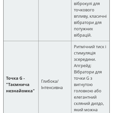
віброкулі для
точкового
впливу, класичні
вібратори для
потужних
вібрацій.
Ритмічний тиск і
стимуляція
зсередини.
Апгрейд:
Вібратори для
Точка G -
точки G з
Глибока/
"Таємнича
вигнутою
Інтенсивна
незнайомка"
головкою або
елегантний
скляний дилдо,
який можна