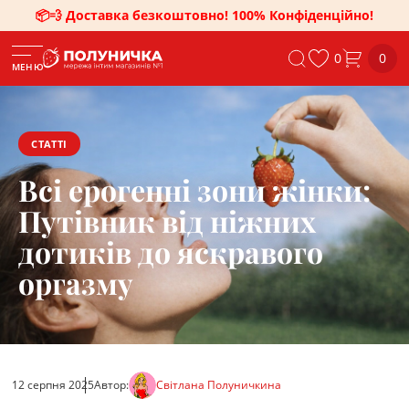
📦💨 Доставка безкоштовно! 100% Конфіденційно!
0
0
МЕНЮ
СТАТТІ
Всі ерогенні зони жінки:
Путівник від ніжних
дотиків до яскравого
оргазму
12 серпня 2025
Автор:
Світлана Полуничкина