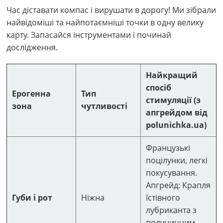
Час діставати компас і вирушати в дорогу! Ми зібрали
найвідоміші та найпотаємніші точки в одну велику
карту. Запасайся інструментами і починай
дослідження.
Найкращий
спосіб
Ерогенна
Тип
стимуляції (з
зона
чутливості
апгрейдом від
polunichka.ua)
Французькі
поцілунки, легкі
покусування.
Апгрейд: Крапля
Губи і рот
Ніжна
їстівного
лубриканта з
полуничним