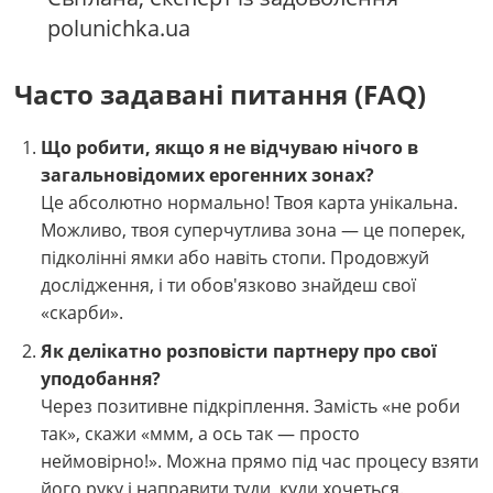
polunichka.ua
Часто задавані питання (FAQ)
Що робити, якщо я не відчуваю нічого в
загальновідомих ерогенних зонах?
Це абсолютно нормально! Твоя карта унікальна.
Можливо, твоя суперчутлива зона — це поперек,
підколінні ямки або навіть стопи. Продовжуй
дослідження, і ти обов'язково знайдеш свої
«скарби».
Як делікатно розповісти партнеру про свої
уподобання?
Через позитивне підкріплення. Замість «не роби
так», скажи «ммм, а ось так — просто
неймовірно!». Можна прямо під час процесу взяти
його руку і направити туди, куди хочеться.