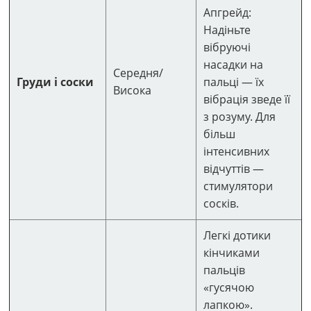
Апгрейд:
Надіньте
вібруючі
насадки на
Середня/
Груди і соски
пальці — їх
Висока
вібрація зведе її
з розуму. Для
більш
інтенсивних
відчуттів —
стимулятори
сосків.
Легкі дотики
кінчиками
пальців
«гусячою
лапкою».