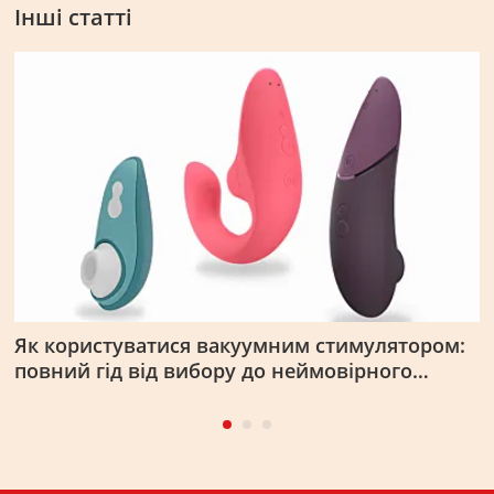
Інші статті
Як користуватися вакуумним стимулятором:
Ж
повний гід від вибору до неймовірного
я
оргазму
д