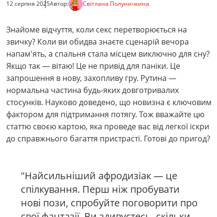
12 серпня 2025
Автор:
Світлана Полуничкина
Знайоме відчуття, коли секс перетворюється на
звичку? Коли ви обидва знаєте сценарій вечора
напам'ять, а спальня стала місцем виключно для сну?
Якщо так — вітаю! Це не привід для паніки. Це
запрошення в нову, захопливу гру. Рутина —
нормальна частина будь-яких довготривалих
стосунків. Науково доведено, що новизна є ключовим
фактором для підтримання потягу. Тож вважайте цю
статтю своєю картою, яка проведе вас від легкої іскри
до справжнього багаття пристрасті. Готові до пригод?
"Найсильніший афродизіак — це
спілкування. Перш ніж пробувати
нові пози, спробуйте поговорити про
свої фантазії. Ви здивуєтесь, скільки