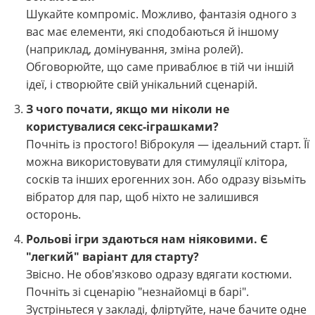
Шукайте компроміс. Можливо, фантазія одного з
вас має елементи, які сподобаються й іншому
(наприклад, домінування, зміна ролей).
Обговорюйте, що саме приваблює в тій чи іншій
ідеї, і створюйте свій унікальний сценарій.
З чого почати, якщо ми ніколи не
користувалися секс-іграшками?
Почніть із простого! Віброкуля — ідеальний старт. Її
можна використовувати для стимуляції клітора,
сосків та інших ерогенних зон. Або одразу візьміть
вібратор для пар, щоб ніхто не залишився
осторонь.
Рольові ігри здаються нам ніяковими. Є
"легкий" варіант для старту?
Звісно. Не обов'язково одразу вдягати костюми.
Почніть зі сценарію "незнайомці в барі".
Зустріньтеся у закладі, фліртуйте, наче бачите одне