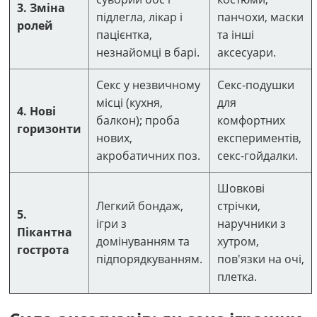
3. Зміна
підлегла, лікар і
панчохи, маски
ролей
пацієнтка,
та інші
незнайомці в барі.
аксесуари.
Секс у незвичному
Секс-подушки
місці (кухня,
для
4. Нові
балкон); проба
комфортних
горизонти
нових,
експериментів,
акробатичних поз.
секс-гойдалки.
Шовкові
Легкий бондаж,
стрічки,
5.
ігри з
наручники з
Пікантна
домінуванням та
хутром,
гострота
підпорядкуванням.
пов'язки на очі,
плетка.