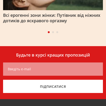
Всі ерогенні зони жінки: Путівник від ніжних
Ж
дотиків до яскравого оргазму
я
д
Будьте в курсі кращих пропозицій
Введіть e-mail
ПІДПИСАТИСЯ