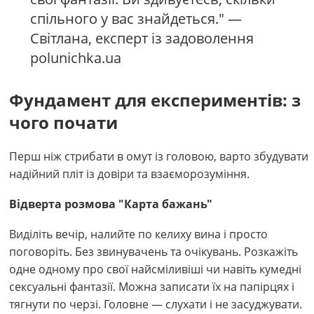
спільного у вас знайдеться." —
Світлана, експерт із задоволення
polunichka.ua
Фундамент для експериментів: з
чого почати
Перш ніж стрибати в омут із головою, варто збудувати
надійний пліт із довіри та взаєморозуміння.
Відверта розмова "Карта бажань"
Виділіть вечір, налийте по келиху вина і просто
поговоріть. Без звинувачень та очікувань. Розкажіть
одне одному про свої найсміливіші чи навіть кумедні
сексуальні фантазії. Можна записати їх на папірцях і
тягнути по черзі. Головне — слухати і не засуджувати.