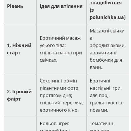
знадобиться
Рівень
Ідея для втілення
(з
polunichka.ua)
Масажні свічки
Еротичний масаж
з
1. Ніжний
усього тіла;
афродизіаками,
старт
спільна ванна при
ароматичні
свічках.
бомбочки для
ванн.
Секстинг і обмін
Еротичні
пікантними фото
настільні ігри
2. Ігровий
протягом дня;
для пар,
флірт
спільний перегляд
гральні кості з
еротичного кіно.
позами.
Рольові ігри:
Тематичні
суворий бос і
костюми,