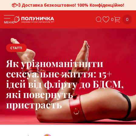
📦💨 Доставка безкоштовно! 100% Конфіденційно!
0
0
МЕНЮ
СТАТТІ
Як урізноманітнити
сексуальне життя: 15+
ідей від флірту до БДСМ,
які повернуть
пристрасть