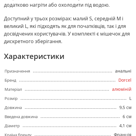
додатково нагріти або охолодити під водою.
Доступний у трьох розмірах: малий S, середній M і
великий L, які підходять як для початківців, так і для
досвідчених користувачів. У комплекті є мішечок для
дискретного зберігання.
Характеристики
анальні
Призначення
Dorcel
Бренд
алюміній
Матеріал
L
Розмір
9,5 см
Довжина
6 см
Введена довжина
4,1 см
Діаметр
Франція
Країна бренду