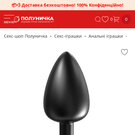
📦💨 Доставка безкоштовно! 100% Конфіденційно!
0
0
МЕНЮ
Секс-шоп Полуничка
Секс-iграшки
Анальні іграшки
Ан