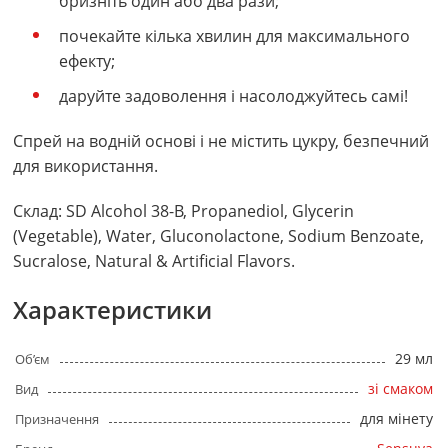
бризніть один або два рази;
почекайте кілька хвилин для максимального
ефекту;
даруйте задоволення і насолоджуйтесь самі!
Спрей на водній основі і не містить цукру, безпечний
для використання.
Склад: SD Alcohol 38-B, Propanediol, Glycerin
(Vegetable), Water, Gluconolactone, Sodium Benzoate,
Sucralose, Natural & Artificial Flavors.
Характеристики
29 мл
Об’єм
зі смаком
Вид
для мінету
Призначення