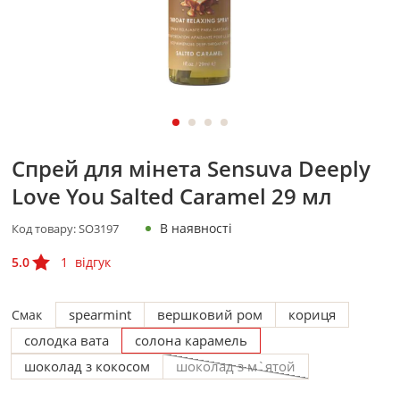
Спрей для мінета Sensuva Deeply
Love You Salted Caramel 29 мл
В наявності
Код товару:
SO3197
5.0
1
відгук
spearmint
вершковий ром
кориця
Смак
солодка вата
солона карамель
шоколад з кокосом
шоколад з м`ятой