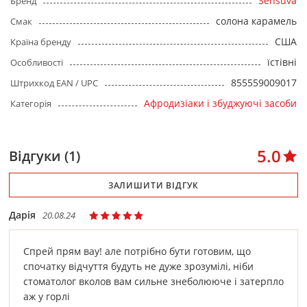
Sensuva
Бренд
солона карамель
Смак
США
Країна бренду
їстівні
Особливості
855559009017
Штрихкод EAN / UPC
Афродизіаки і збуджуючі засоби
Категорія
5.0
Відгуки (1)
ЗАЛИШИТИ ВІДГУК
Дарія
20.08.24
Спрей прям вау! але потрібно бути готовим, що
спочатку відчуття будуть не дуже зрозумілі, ніби
стоматолог вколов вам сильне знеболююче і затерпло
аж у горлі