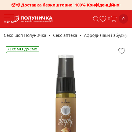
📦💨 Доставка безкоштовно! 100% Конфіденційно!
0
0
МЕНЮ
Секс-шоп Полуничка
Секс аптека
Афродизіаки і збуджую
РЕКОМЕНДУЄМО