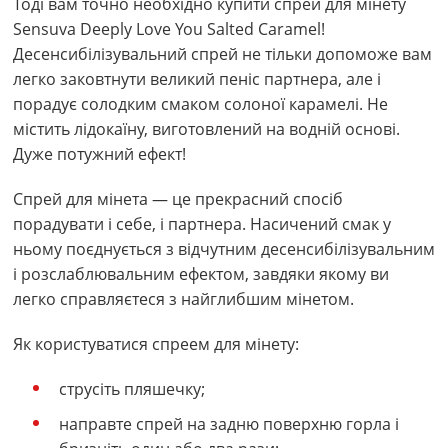
Тоді вам точно необхідно купити спрей для мінету
Sensuva Deeply Love You Salted Caramel!
Десенсибілізувальний спрей не тільки допоможе вам
легко заковтнути великий пеніс партнера, але і
порадує солодким смаком солоної карамелі. Не
містить лідокаїну, виготовлений на водній основі.
Дуже потужний ефект!
Спрей для мінета — це прекрасний спосіб
порадувати і себе, і партнера. Насичений смак у
ньому поєднується з відчутним десенсибілізувальним
і розслаблювальним ефектом, завдяки якому ви
легко справляєтеся з найглибшим мінетом.
Як користуватися спреем для мінету:
струсіть пляшечку;
направте спрей на задню поверхню горла і