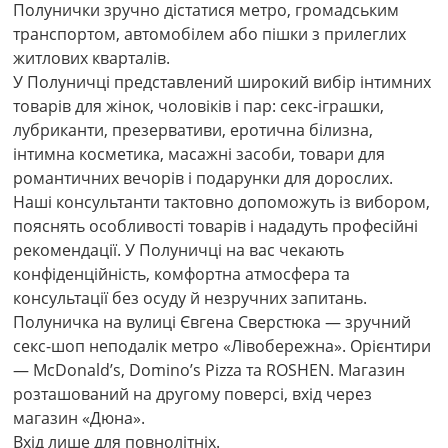
Полунички зручно дістатися метро, громадським
транспортом, автомобілем або пішки з прилеглих
житлових кварталів.
У Полуничці представлений широкий вибір інтимних
товарів для жінок, чоловіків і пар: секс-іграшки,
лубриканти, презервативи, еротична білизна,
інтимна косметика, масажні засоби, товари для
романтичних вечорів і подарунки для дорослих.
Наші консультанти тактовно допоможуть із вибором,
пояснять особливості товарів і нададуть професійні
рекомендації. У Полуничці на вас чекають
конфіденційність, комфортна атмосфера та
консультації без осуду й незручних запитань.
Полуничка на вулиці Євгена Сверстюка — зручний
секс-шоп неподалік метро «Лівобережна». Орієнтири
— McDonald’s, Domino’s Pizza та ROSHEN. Магазин
розташований на другому поверсі, вхід через
магазин «Дюна».
Вхід лише для повнолітніх.